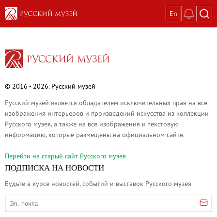
En
Выставки
Текущие выставки
Великая. Образ женщины в русском ис
Пётр Кончаловский. Сад в цвету
© 2016 - 2026. Русский музей
Иван Шишкин. Русский лес
Русский музей является обладателем исключительных прав на все
Василий Тропинин
изображения интерьеров и произведений искусства из коллекции
Окрестности Санкт-Петербурга в гравюр
Русского музея, а также на все изображения и текстовую
Памяти Киры Владимировны Михайлово
информацию, которые размещены на официальном сайте.
Постоянные экспозиции
Перейти на cтарый сайт Русского музея
Постоянная экспозиция «Наш Авангард
ПОДПИСКА НА НОВОСТИ
Русское искусство первой половины XI
Будьте в курсе новостей, событий и выставок Русского музея
Древнерусское искусство ХII—XVII век
Эл. почта
Русское искусство XVIII века