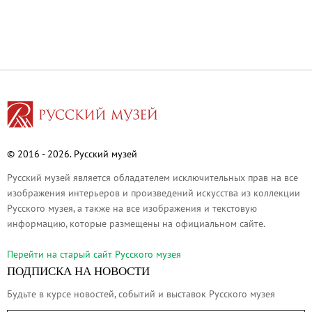
Живопись XVIII – первой половины XIX вв.
Живопись второй половины XIX века - начал
Скульптура XVIII – начала XX вв.
Скульптура XX – XXI вв.
Нумизматика
Гравюра
Рисунок
© 2016 - 2026. Русский музей
Декоративно-прикладное искусство
Русский музей является обладателем исключительных прав на все
Народное искусство
изображения интерьеров и произведений искусства из коллекции
Искусство новейших течений
Русского музея, а также на все изображения и текстовую
Архив изображений
информацию, которые размещены на официальном сайте.
Современная фотография
Перейти на cтарый сайт Русского музея
Дар Петера и Ирене Людвиг
ПОДПИСКА НА НОВОСТИ
Образование и наука
Будьте в курсе новостей, событий и выставок Русского музея
Молодёжный совет