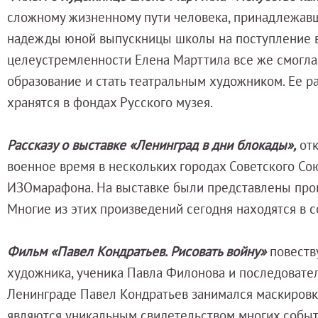
Адреса и часы работы
сложному жизненному пути человека, принадлежавш
О билетах, льготах и услугах
надежды юной выпускницы школы на поступление в
Правила покупки и возврата билетов
целеустремленности Елена Марттила все же смогла
Правила посещения музея
образование и стать театральным художником. Ее р
Высказать мнение / Сообщить о проблеме
хранятся в фондах Русского музея.
Экскурсии
Лекции и абонементы
Рассказу
о выставке «Ленинград в дни блокады»
,
отк
Лекторий
военное время в нескольких городах Советского С
Лекции
ИЗОмарафона. На выставке были представлены прои
Абонементы
Многие из этих произведений сегодня находятся в с
Доступный музей
Программы и мероприятия
Фильм «Павел Кондратьев. Рисовать войну»
повеств
Социально-культурные проекты
художника, ученика Павла Филонова и последовате
Для СМИ
Ленинграде Павел Кондратьев занимался маскировко
О Музее
являются уникальным свидетельством многих событ