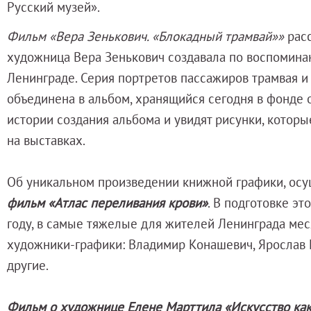
Русский музей».
Русское искусство второй половины XI
Русское народное искусство XVII-XXI в
Фильм «Вера Зенькович. «Блокадный трамвай»»
рас
Будущие выставки
художница Вера Зенькович создавала по воспоминан
Выездные выставки
Ленинграде. Серия портретов пассажиров трамвая 
Садко
объединена в альбом, хранящийся сегодня в фонде о
Михаил Нестеров
истории создания альбома и увидят рисунки, котор
Архив выставок
на выставках.
Степан Эрьзя – скульптор мира. К 150
Эпоха Императора Александра III и её
Об уникальном произведении книжной графики, осу
Архип Куинджи. Иллюзия света
фильм
«Атлас переливания крови»
. В подготовке эт
Русская традиция
году, в самые тяжелые для жителей Ленинграда мес
Наш авангард
художники-графики: Владимир Конашевич, Ярослав 
Фёдор Васильев. К 175-летию со дня 
другие.
Посетителям
Справочная информация
Фильм о художнице Елене Марттила «Искусство к