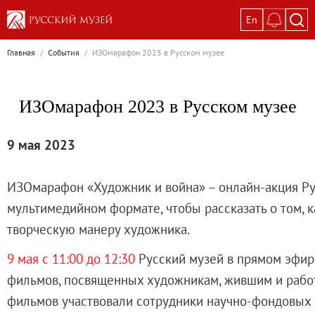
En
Выставки
Главная
/
События
/
ИЗОмарафон 2023 в Русском музее
Текущие выставки
Великая. Образ женщины в русском ис
ИЗОмарафон 2023 в Русском музее
Пётр Кончаловский. Сад в цвету
Иван Шишкин. Русский лес
9 мая 2023
Василий Тропинин
Окрестности Санкт-Петербурга в гравюр
ИЗОмарафон «Художник и война» – онлайн-акция Ру
Памяти Киры Владимировны Михайлово
мультимедийном формате, чтобы рассказать о том, к
Постоянные экспозиции
творческую манеру художника.
Постоянная экспозиция «Наш Авангард
9 мая с 11:00 до 12:30
Русский музей в прямом эфи
Русское искусство первой половины XI
фильмов
, посвященных художникам, жившим и рабо
Древнерусское искусство ХII—XVII век
фильмов участвовали сотрудники научно-фондовых 
Русское искусство XVIII века