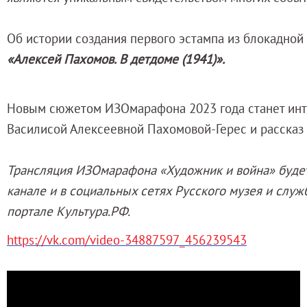
О музее
Генеральный директор
Об истории создания первого эстампа из блокадной
Дирекция
«Алексей Пахомов. В детдоме (1941)»
.
Дворцы и сады
Михайловский дворец
Новым сюжетом ИЗОмарафона 2023 года станет
ин
Корпус Бенуа
Василисой Алексеевной Пахомовой-Герес
и рассказ
Михайловский (Инженерный) замок
Мраморный дворец
Трансляция ИЗОмарафона «Художник и война» буде
Строгановский дворец
канале и в социальных сетях Русского музея и служ
Домик Петра I
портале Культура.РФ.
Летний дворец Петра I
Летний сад
https://vk.com/video-34887597_456239543
Михайловский сад
Западный павильон Михайловского за
Восточный павильон Михайловского за