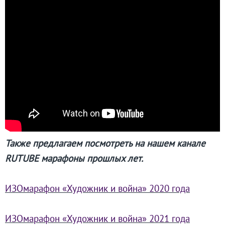
Филиал в Кемерово
Клуб Друзей Русского музея
Партнеры и спонсоры
Культурно-просветительские и выставочные
Ассоциация художественных музеев
Локальные нормативные акты
Уставные документы
Закупки
Результаты проведения специальной о
Также предлагаем посмотреть на нашем канале
Аренда
RUTUBE марафоны прошлых лет.
Противодействие терроризму
Противодействие коррупции
ИЗОмарафон «Художник и война» 2020 года
Страницы памяти
Коллекции
ИЗОмарафон «Художник и война» 2021 года
Древнерусское искусство