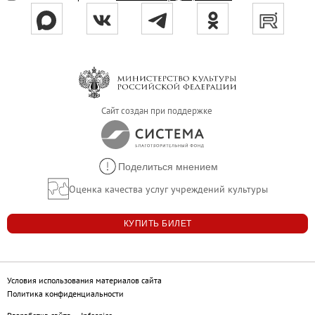
Филиал в Кемерово
Клуб Друзей Русского музея
Партнеры и спонсоры
Культурно-просветительские и выставочные
Ассоциация художественных музеев
Сайт создан при поддержке
Локальные нормативные акты
Уставные документы
Закупки
Поделиться мнением
Результаты проведения специальной о
Оценка качества услуг учреждений культуры
Аренда
Противодействие терроризму
КУПИТЬ БИЛЕТ
Противодействие коррупции
Страницы памяти
Условия использования материалов сайта
Коллекции
Политика конфиденциальности
Древнерусское искусство