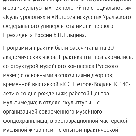
Русское искусство второй половины XI
и социокультурных технологий по специальностям
Русское народное искусство XVII-XXI в
«Культурология» и «История искусств» Уральского
Будущие выставки
федерального университета имени первого
Выездные выставки
Президента России Б.Н. Ельцина.
Садко
Программы практик были рассчитаны на 20
Михаил Нестеров
академических часов. Практиканты познакомились:
Архив выставок
со структурой музейного комплекса Русского
Степан Эрьзя – скульптор мира. К 150
музея; с основными экспозициями дворцов;
Эпоха Императора Александра III и её
временной выставкой «К.С. Петров-Водкин. К 140-
Архип Куинджи. Иллюзия света
летию со дня рождения»; работой Центра
Русская традиция
мультимедиа; в отделе скульптуры – с
Наш авангард
организацией современного музейного
Фёдор Васильев. К 175-летию со дня 
фондохранилища; в реставрационной мастерской
Посетителям
масляной живописи – с опытом практической
Справочная информация