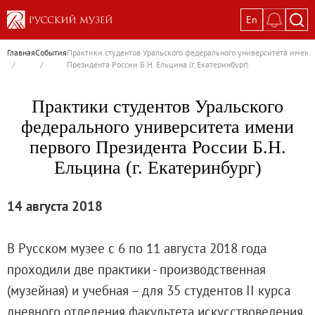
En
Выставки
Главная
События
Практики студентов Уральского федерального университета имени
/
/
Президента России Б.Н. Ельцина (г. Екатеринбург)
Текущие выставки
Великая. Образ женщины в русском ис
Практики студентов Уральского
Пётр Кончаловский. Сад в цвету
федерального университета имени
Иван Шишкин. Русский лес
первого Президента России Б.Н.
Василий Тропинин
Ельцина (г. Екатеринбург)
Окрестности Санкт-Петербурга в гравюр
Памяти Киры Владимировны Михайлово
14 августа 2018
Постоянные экспозиции
Постоянная экспозиция «Наш Авангард
В Русском музее с 6 по 11 августа 2018 года
Русское искусство первой половины XI
проходили две практики - производственная
Древнерусское искусство ХII—XVII век
(музейная) и учебная – для 35 студентов II курса
Русское искусство XVIII века
дневного отделения факультета искусствоведения