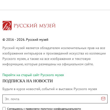
О музее
Генеральный директор
Дирекция
Дворцы и сады
Михайловский дворец
© 2016 - 2026. Русский музей
Корпус Бенуа
Михайловский (Инженерный) замок
Русский музей является обладателем исключительных прав на все
изображения интерьеров и произведений искусства из коллекции
Мраморный дворец
Русского музея, а также на все изображения и текстовую
Строгановский дворец
информацию, которые размещены на официальном сайте.
Домик Петра I
Перейти на cтарый сайт Русского музея
Летний дворец Петра I
ПОДПИСКА НА НОВОСТИ
Летний сад
Будьте в курсе новостей, событий и выставок Русского музея
Михайловский сад
Эл. почта
Западный павильон Михайловского за
Восточный павильон Михайловского за
Соглашаюсь с правилами
политики конфиденциальности