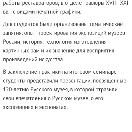
работы реставраторов; в отделе гравюры ХVIII-ХХI
Адреса и часы работы
вв. - с видами печатной графики.
О билетах, льготах и услугах
Правила покупки и возврата билетов
Для студентов были организованы тематические
Правила посещения музея
занятия: опыт проектирования экспозиций музеев
Высказать мнение / Сообщить о проблеме
России; история, технология изготовления
Экскурсии
картинных рам и их значение для восприятия
Лекции и абонементы
произведений искусства.
Лекторий
В заключение практики на итоговом семинаре
Лекции
студенты представили презентации, посвященные
Абонементы
120-летию Русского музея, в которой отразили
Доступный музей
свои впечатления о Русском музее, о его
Программы и мероприятия
экспозициях и экспонатах.
Социально-культурные проекты
Для СМИ
О Музее