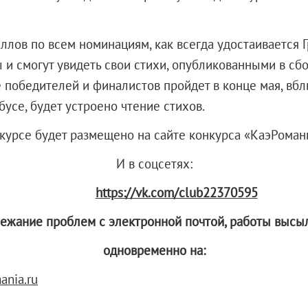
лов по всем номинациям, как всегда удостаивается Г
и смогут увидеть свои стихи, опубликованными в сб
 победителей и финалистов пройдет в конце мая, вб
бусе, будет устроено чтение стихов.
курсе будет размещено на сайте конкурса «КаэРоман
И в соцсетях:
https://vk.com/club22370595
бежание проблем с электронной почтой, р
аботы
высы
одновременно на
:
nia.ru