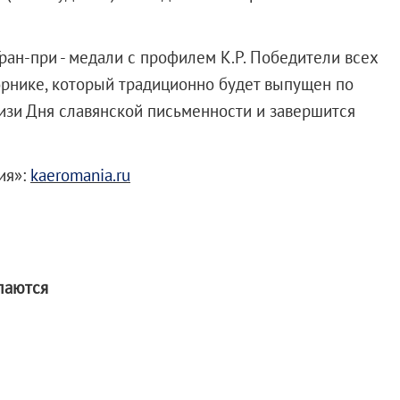
ран-при - медали с профилем К.Р. Победители всех
орнике, который традиционно будет выпущен по
лизи Дня славянской письменности и завершится
ия»:
kaeromania
.
ru
лаются