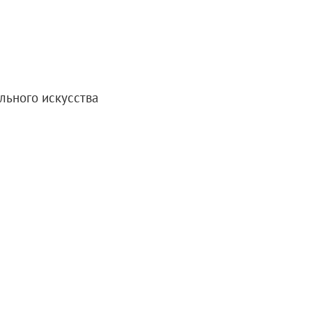
мка
 центры Русского музея
льного искусства
ценки условий труда