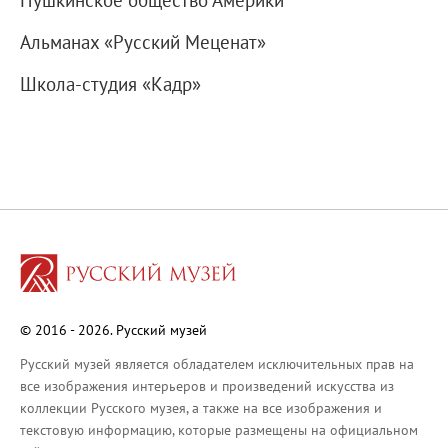
Пушкинское общество Америки
Молодёжный совет
Альманах «Русский Меценат»
Каталоги и альбомы
Научные каталоги собрания
Школа-студия «Кадр»
Научные сборники
Буклеты
Ежегодные отчеты
Служба регионального развития Русского му
Лекции и абонементы
Лекторий
Лекции
Абонементы
© 2016 - 2026. Русский музей
Реставрация
Русский музей является обладателем исключительных прав на
Открытая реставрация шедевров Григория 
все изображения интерьеров и произведений искусства из
Детям
коллекции Русского музея, а также на все изображения и
События
текстовую информацию, которые размещены на официальном