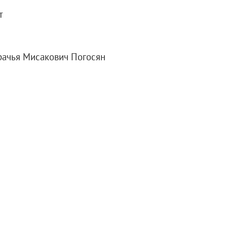
т
а XXI века
рачья Мисакович Погосян