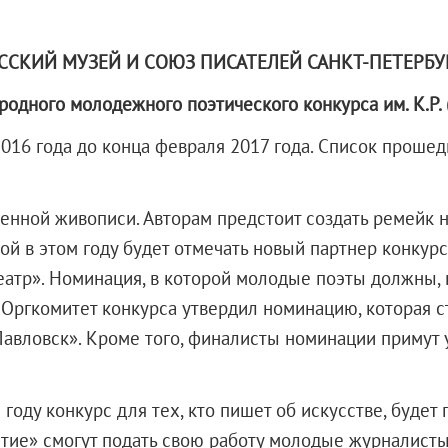
X века
еков
ССКИЙ МУЗЕЙ И СОЮЗ ПИСАТЕЛЕЙ САНКТ-ПЕТЕРБУ
одного молодежного поэтического конкурса им. К.Р. 
2016 года до конца февраля 2017 года. Список проше
венной живописи. Авторам предстоит создать ремейк 
-летию со дня рождения
й в этом году будет отмечать новый партнер конкурс
 наследие
еатр». Номинация, в которой молодые поэты должны, к
 Оргкомитет конкурса утвердил номинацию, которая 
авловск». Кроме того, финалисты номинации примут у
рождения
ду конкурс для тех, кто пишет об искусстве, будет 
е» смогут подать свою работу молодые журналисты (и