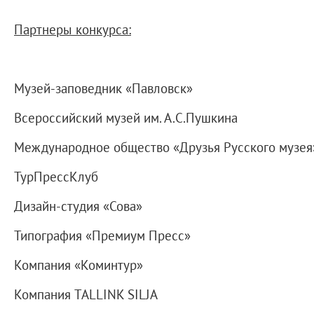
О Музее
О музее
Партнеры конкурса:
Генеральный директор
Дирекция
Музей-заповедник «Павловск»
Дворцы и сады
Михайловский дворец
Всероссийский музей им. А.С.Пушкина
Корпус Бенуа
Международное общество «Друзья Русского музея
Михайловский (Инженерный) замок
Мраморный дворец
ТурПрессКлуб
Строгановский дворец
Дизайн-студия «Сова»
Домик Петра I
Типография «Премиум Пресс»
Летний дворец Петра I
Летний сад
Компания «Коминтур»
Михайловский сад
Компания TALLINK SILJA
Западный павильон Михайловского за