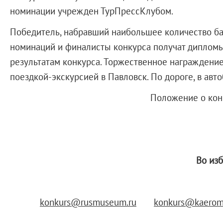
Справочная информация
номинации учрежден ТурПрессКлубом.
Адреса и часы работы
Победитель, набравший наибольшее количество бал
О билетах, льготах и услугах
номинаций и финалисты конкурса получат дипломы 
Правила покупки и возврата билетов
результатам конкурса. Торжественное награждение
Правила посещения музея
поездкой-экскурсией в Павловск. По дороге, в авто
Высказать мнение / Сообщить о проблеме
Экскурсии
Положение о кон
Лекции и абонементы
Лекторий
Лекции
Абонементы
Во из
Доступный музей
Программы и мероприятия
Социально-культурные проекты
konkurs@rusmuseum.ru
konkurs@kaeroma
Для СМИ