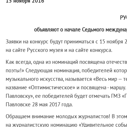
15 ноября 2016
Русское искусство XVIII века
Русское искусство второй половины XI
Русское народное искусство XVII-XXI в
РУ
Будущие выставки
объявляют о начале Седьмого междунар
Выездные выставки
Заявки на конкурс будут приниматься с 15 ноября 
Садко
на сайте Русского музея и на сайте конкурса.
Михаил Нестеров
Архив выставок
Как всегда, одна из номинаций посвящена отечест
Степан Эрьзя – скульптор мира. К 150
поэты!» Следующая номинация, победителей которо
Эпоха Императора Александра III и её
музыкального искусства, называется «Весь мир — т
Архип Куинджи. Иллюзия света
название «Оптимистическое» и посвящена - маршу.
Русская традиция
Павловску», ее победителей будет отмечать ГМЗ «П
Наш авангард
Павловске 28 мая 2017 года.
Фёдор Васильев. К 175-летию со дня 
Обращаем внимание молодых журналистов! В этом го
Посетителям
на журналистскую номинацию «Удивительное событи