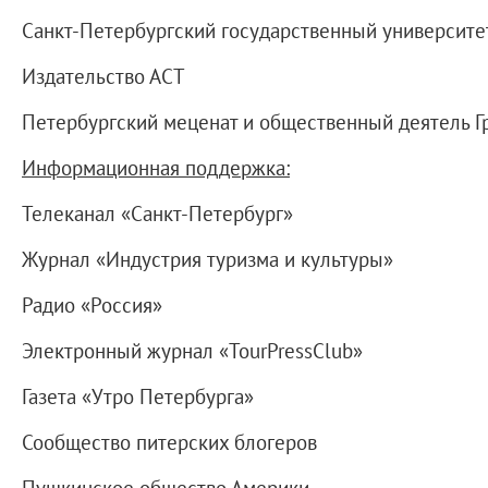
Древнерусское искусство
Санкт-Петербургский государственный университе
Живопись XVIII – первой половины XIX вв.
Издательство АСТ
Живопись второй половины XIX века - начал
Скульптура XVIII – начала XX вв.
Петербургский меценат и общественный деятель Г
Скульптура XX – XXI вв.
Информационная
поддержка:
Нумизматика
Гравюра
Телеканал «Санкт-Петербург»
Рисунок
Журнал «Индустрия туризма и культуры»
Декоративно-прикладное искусство
Радио «Россия»
Народное искусство
Искусство новейших течений
Электронный журнал «TourPressClub»
Архив изображений
Газета «Утро Петербурга»
Современная фотография
Дар Петера и Ирене Людвиг
Сообщество питерских блогеров
Образование и наука