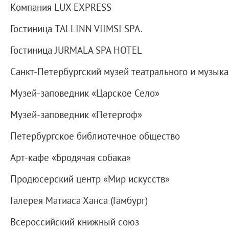
Восточный павильон Михайловского за
Компания LUX EXPRESS
Филиал в Кемерово
Гостиница TALLINN VIIMSI SPA.
Клуб Друзей Русского музея
Гостиница JURMALA SPA HOTEL
Партнеры и спонсоры
Культурно-просветительские и выставочные
Санкт-Петербургский музей театрального и музыка
Ассоциация художественных музеев
Музей-заповедник «Царское Село»
Локальные нормативные акты
Уставные документы
Музей-заповедник «Петергоф»
Закупки
Петербургское библиотечное общество
Результаты проведения специальной о
Арт-кафе «Бродячая собака»
Аренда
Противодействие терроризму
Продюсерский центр «Мир искусств»
Противодействие коррупции
Галерея Матиаса Ханса (Гамбург)
Страницы памяти
Коллекции
Всероссийский книжный союз