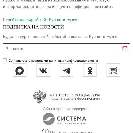
Русского музея, а также на все изображения и текстовую
О музее
информацию, которые размещены на официальном сайте.
Генеральный директор
Перейти на cтарый сайт Русского музея
Дирекция
ПОДПИСКА НА НОВОСТИ
Дворцы и сады
Будьте в курсе новостей, событий и выставок Русского музея
Михайловский дворец
Эл. почта
Корпус Бенуа
Михайловский (Инженерный) замок
Соглашаюсь с правилами
политики конфиденциальности
Мраморный дворец
Строгановский дворец
Домик Петра I
Летний дворец Петра I
Летний сад
Сайт создан при поддержке
Михайловский сад
Западный павильон Михайловского за
Восточный павильон Михайловского за
Поделиться мнением