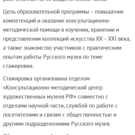
Русское искусство второй половины XI
Цель образовательной программы – повышение
Русское народное искусство XVII-XXI в
компетенций и оказание консультационно-
Будущие выставки
методической помощи в изучении, хранении и
Выездные выставки
представлении коллекций искусства ХХ – ХХI века,
Садко
а также знакомство участников с практическим
Михаил Нестеров
опытом работы Русского музея по теме
Архив выставок
стажировки.
Степан Эрьзя – скульптор мира. К 150
Эпоха Императора Александра III и её
Стажировка организована отделом
Архип Куинджи. Иллюзия света
«Консультационно-методический центр
Русская традиция
художественных музеев РФ» совместно с
Наш авангард
отделами научной части, службой по работе с
Фёдор Васильев. К 175-летию со дня 
посетителями и связям с общественностью и
Посетителям
другими подразделениями Русского музея.
Справочная информация