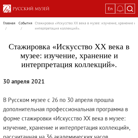
En
Выставки
Главная
События
Стажировка «Искусство XX века в музее: изучение, хранение и
/
/
интерпретация коллекций».
Текущие выставки
Великая. Образ женщины в русском ис
Стажировка «Искусство XX века в
Пётр Кончаловский. Сад в цвету
музее: изучение, хранение и
Иван Шишкин. Русский лес
интерпретация коллекций».
Василий Тропинин
Окрестности Санкт-Петербурга в гравюр
30 апреля 2021
Памяти Киры Владимировны Михайлово
Постоянные экспозиции
В Русском музее с 26 по 30 апреля прошла
Постоянная экспозиция «Наш Авангард
дополнительная профессиональная программа в
Русское искусство первой половины XI
форме стажировки «Искусство XX века в музее:
Древнерусское искусство ХII—XVII век
изучение, хранение и интерпретация коллекций»,
Русское искусство XVIII века
рассчитанная на 36 академических часов.