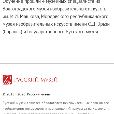
Обучение прошли 4 музейных специалиста из
Адреса и часы работы
Волгоградского музея изобразительных искусств
О билетах, льготах и услугах
им. И.И. Машкова,
Мордовского республиканского
Правила покупки и возврата билетов
музея изобразительных искусств имени С.Д. Эрьзи
Правила посещения музея
(Саранск) и
Государственного Русского музея.
Высказать мнение / Сообщить о проблеме
Экскурсии
Лекции и абонементы
Лекторий
Лекции
Абонементы
Доступный музей
Программы и мероприятия
© 2016 - 2026. Русский музей
Социально-культурные проекты
Для СМИ
Русский музей является обладателем исключительных прав на все
изображения интерьеров и произведений искусства из коллекции
О Музее