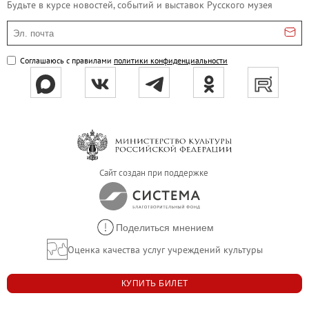
Будьте в курсе новостей, событий и выставок Русского музея
Адреса и часы работы
Эл. почта
О билетах, льготах и услугах
Правила покупки и возврата билетов
Соглашаюсь с правилами
политики конфиденциальности
Правила посещения музея
Высказать мнение / Сообщить о проблеме
Экскурсии
Лекции и абонементы
Лекторий
Лекции
Сайт создан при поддержке
Абонементы
Доступный музей
Поделиться мнением
Программы и мероприятия
Оценка качества услуг учреждений культуры
Социально-культурные проекты
Для СМИ
КУПИТЬ БИЛЕТ
О Музее