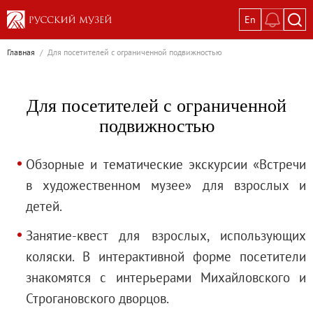
En
Выставки
Главная
/
Для посетителей с ограниченной подвижностью
Текущие выставки
Великая. Образ женщины в русском ис
Для посетителей с ограниченной
Пётр Кончаловский. Сад в цвету
подвижностью
Иван Шишкин. Русский лес
Василий Тропинин
Обзорные и тематические экскурсии «Встречи
Окрестности Санкт-Петербурга в гравюр
в художественном музее» для взрослых и
Памяти Киры Владимировны Михайлово
детей.
Постоянные экспозиции
Занятие-квест для взрослых, использующих
Постоянная экспозиция «Наш Авангард
коляски. В интерактивной форме посетители
Русское искусство первой половины XI
знакомятся с интерьерами Михайловского и
Древнерусское искусство ХII—XVII век
Строгановского дворцов.
Русское искусство XVIII века