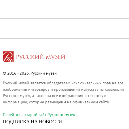
Русское искусство второй половины XI
Русское народное искусство XVII-XXI в
Будущие выставки
Выездные выставки
Садко
Михаил Нестеров
Архив выставок
Степан Эрьзя – скульптор мира. К 150
Эпоха Императора Александра III и её
© 2016 - 2026. Русский музей
Архип Куинджи. Иллюзия света
Русский музей является обладателем исключительных прав на все
Русская традиция
изображения интерьеров и произведений искусства из коллекции
Русского музея, а также на все изображения и текстовую
Наш авангард
информацию, которые размещены на официальном сайте.
Фёдор Васильев. К 175-летию со дня 
Перейти на cтарый сайт Русского музея
Посетителям
ПОДПИСКА НА НОВОСТИ
Справочная информация