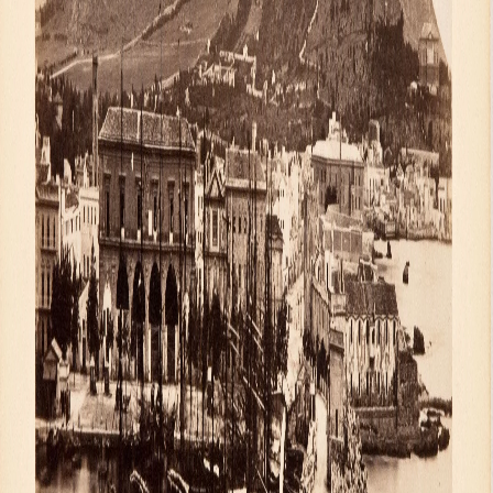
Генеральный директор
Дирекция
Дворцы и сады
Михайловский дворец
Корпус Бенуа
Михайловский (Инженерный) замок
Мраморный дворец
Строгановский дворец
Домик Петра I
Летний дворец Петра I
Летний сад
Михайловский сад
Западный павильон Михайловского за
Восточный павильон Михайловского за
Филиал в Кемерово