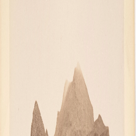
Русское искусство второй половины XI
Русское народное искусство XVII-XXI в
Будущие выставки
Выездные выставки
Садко
Михаил Нестеров
Архив выставок
Степан Эрьзя – скульптор мира. К 150
Эпоха Императора Александра III и её
Архип Куинджи. Иллюзия света
Русская традиция
Наш авангард
Фёдор Васильев. К 175-летию со дня 
Посетителям
Справочная информация