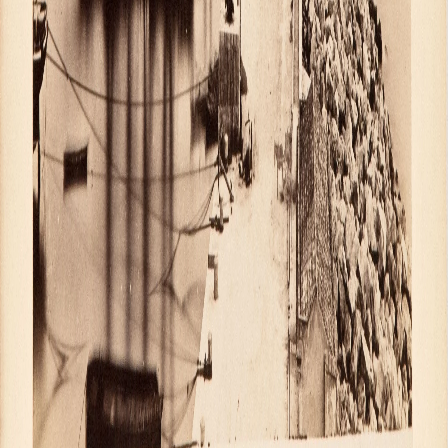
Живопись второй половины XIX века - начал
Скульптура XVIII – начала XX вв.
Скульптура XX – XXI вв.
Нумизматика
Гравюра
Рисунок
Декоративно-прикладное искусство
Народное искусство
Искусство новейших течений
Архив изображений
Современная фотография
Дар Петера и Ирене Людвиг
Образование и наука
Молодёжный совет
Каталоги и альбомы