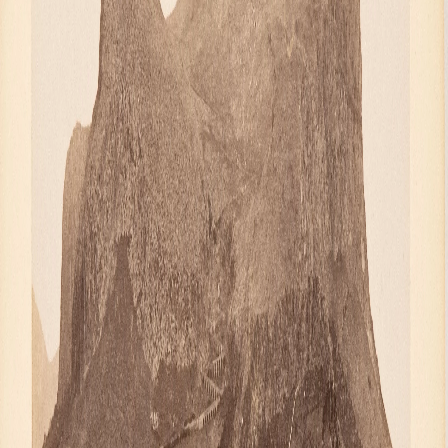
Адреса и часы работы
О билетах, льготах и услугах
Правила покупки и возврата билетов
Высказать мнение / Сообщить о проблеме
Экскурсии
Лекции и абонементы
Лекторий
Лекции
Абонементы
Доступный музей
Программы и мероприятия
Социально-культурные проекты
Для СМИ
О Музее
О музее