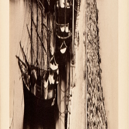
Клуб Друзей Русского музея
Партнеры и спонсоры
Культурно-просветительские и выставочные
Ассоциация художественных музеев
Локальные нормативные акты
Уставные документы
Закупки
Результаты проведения специальной о
Аренда
Противодействие терроризму
Противодействие коррупции
Страницы памяти
Коллекции
Древнерусское искусство
Живопись XVIII – первой половины XIX вв.