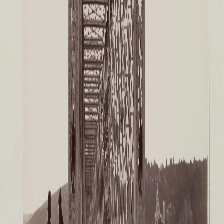
О музее
Генеральный директор
Дирекция
Дворцы и сады
Михайловский дворец
Корпус Бенуа
Михайловский (Инженерный) замок
Мраморный дворец
Строгановский дворец
Домик Петра I
Летний дворец Петра I
Летний сад
Михайловский сад
Западный павильон Михайловского за
Восточный павильон Михайловского за