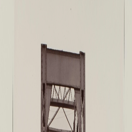
Русское искусство второй половины XI
Русское народное искусство XVII-XXI в
Будущие выставки
Выездные выставки
Садко
Михаил Нестеров
Архив выставок
Степан Эрьзя – скульптор мира. К 150
Эпоха Императора Александра III и её
Архип Куинджи. Иллюзия света
Русская традиция
Наш авангард
Фёдор Васильев. К 175-летию со дня 
Посетителям
Справочная информация