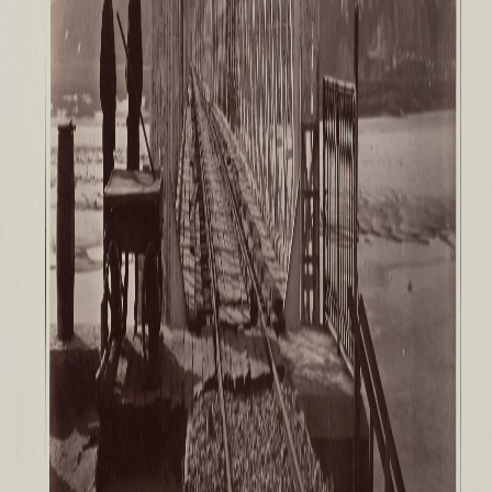
Филиал в Кемерово
Клуб Друзей Русского музея
Партнеры и спонсоры
Культурно-просветительские и выставочные
Ассоциация художественных музеев
Локальные нормативные акты
Уставные документы
Закупки
Результаты проведения специальной о
Аренда
Противодействие терроризму
Противодействие коррупции
Страницы памяти
Коллекции
Древнерусское искусство