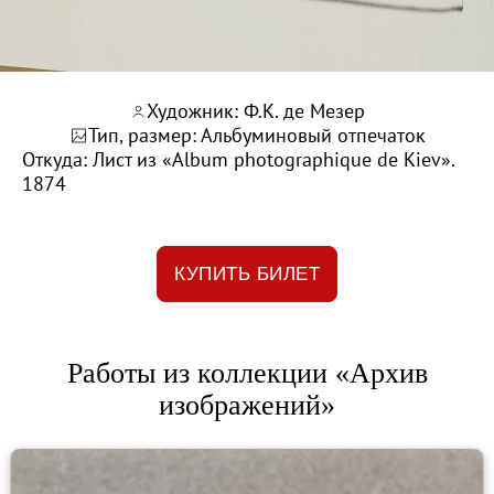
Каталоги и альбомы
Научные каталоги собрания
Научные сборники
Художник: Ф.К. де Мезер
Буклеты
Тип, размер: Альбуминовый отпечаток
Ежегодные отчеты
Откуда: Лист из «Album photographique de Kiev».
1874
Служба регионального развития Русского му
Лекции и абонементы
Лекторий
КУПИТЬ БИЛЕТ
Лекции
Абонементы
Реставрация
Работы из коллекции «Архив
Открытая реставрация шедевров Григория 
изображений»
Детям
События
Искусство и технологии