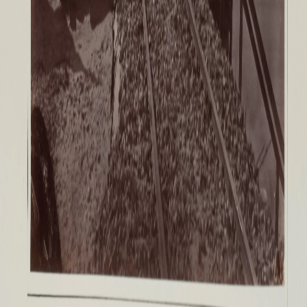
Живопись XVIII – первой половины XIX вв.
Живопись второй половины XIX века - начал
Скульптура XVIII – начала XX вв.
Скульптура XX – XXI вв.
Нумизматика
Гравюра
Рисунок
Декоративно-прикладное искусство
Народное искусство
Искусство новейших течений
Архив изображений
Современная фотография
Дар Петера и Ирене Людвиг
Образование и наука
Молодёжный совет