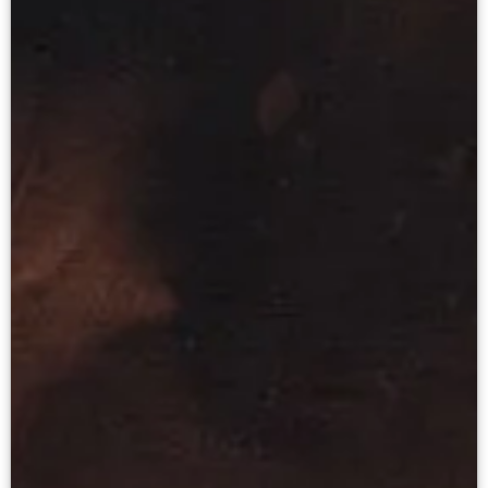
Живопись XVIII – первой половины XIX вв.
Живопись второй половины XIX века - начал
Скульптура XVIII – начала XX вв.
Скульптура XX – XXI вв.
Нумизматика
Гравюра
Рисунок
Декоративно-прикладное искусство
Народное искусство
Искусство новейших течений
Архив изображений
Современная фотография
Дар Петера и Ирене Людвиг
Образование и наука
Молодёжный совет