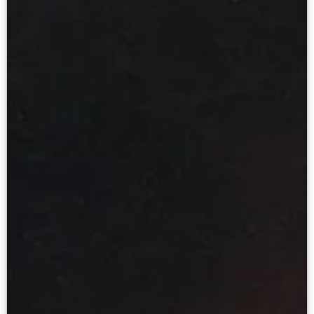
Филиал в Кемерово
Клуб Друзей Русского музея
Партнеры и спонсоры
Культурно-просветительские и выставочные
Ассоциация художественных музеев
Локальные нормативные акты
Уставные документы
Закупки
Результаты проведения специальной о
Аренда
Противодействие терроризму
Противодействие коррупции
Страницы памяти
Коллекции
Древнерусское искусство