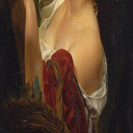
Адреса и часы работы
О билетах, льготах и услугах
Правила покупки и возврата билетов
Правила посещения музея
Высказать мнение / Сообщить о проблеме
Экскурсии
Лекции и абонементы
Лекторий
Лекции
Абонементы
Доступный музей
Программы и мероприятия
Социально-культурные проекты
Для СМИ
О Музее