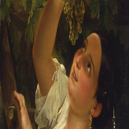
Русское искусство второй половины XI
Русское народное искусство XVII-XXI в
Будущие выставки
Выездные выставки
Садко
Михаил Нестеров
Архив выставок
Степан Эрьзя – скульптор мира. К 150
Эпоха Императора Александра III и её
Архип Куинджи. Иллюзия света
Русская традиция
Наш авангард
Фёдор Васильев. К 175-летию со дня 
Посетителям
Справочная информация