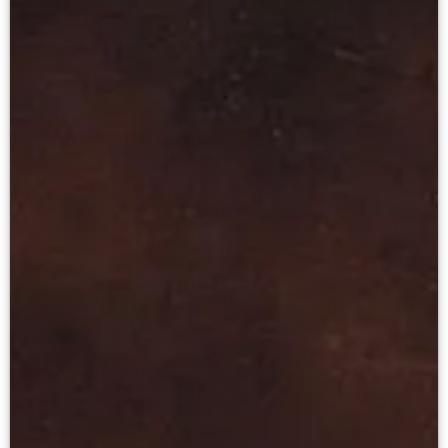
Каталоги и альбомы
Научные каталоги собрания
Научные сборники
Буклеты
Ежегодные отчеты
Служба регионального развития Русского му
Лекции и абонементы
Лекторий
Лекции
Абонементы
Реставрация
Открытая реставрация шедевров Григория 
Детям
События
Искусство и технологии