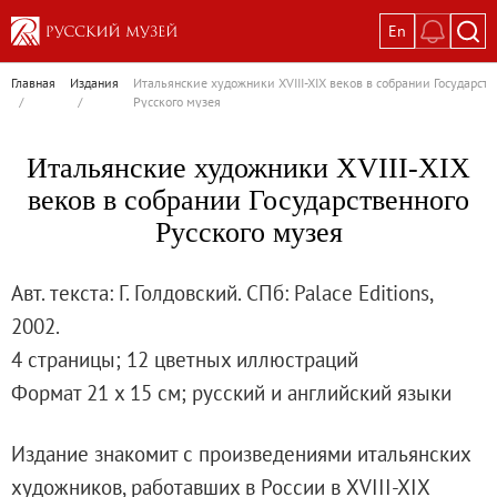
En
Выставки
Главная
Издания
Итальянские художники XVIII-XIX веков в собрании Государств
/
/
Русского музея
Текущие выставки
Великая. Образ женщины в русском ис
Итальянские художники XVIII-XIX
Пётр Кончаловский. Сад в цвету
веков в собрании Государственного
Иван Шишкин. Русский лес
Русского музея
Василий Тропинин
Окрестности Санкт-Петербурга в гравюр
Авт. текста: Г. Голдовский. СПб: Palace Editions,
Памяти Киры Владимировны Михайлово
2002.
Постоянные экспозиции
4 страницы; 12 цветных иллюстраций
Постоянная экспозиция «Наш Авангард
Формат 21 х 15 см; русский и английский языки
Русское искусство первой половины XI
Древнерусское искусство ХII—XVII век
Издание знакомит с произведениями итальянских
Русское искусство XVIII века
художников, работавших в России в XVIII-XIX