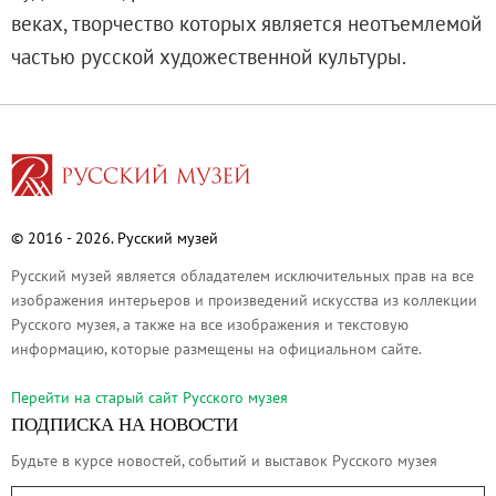
Русское искусство второй половины XI
веках, творчество которых является неотъемлемой
Русское народное искусство XVII-XXI в
частью русской художественной культуры.
Будущие выставки
Выездные выставки
Садко
Михаил Нестеров
Архив выставок
© 2016 - 2026. Русский музей
Степан Эрьзя – скульптор мира. К 150
Русский музей является обладателем исключительных прав на все
Эпоха Императора Александра III и её
изображения интерьеров и произведений искусства из коллекции
Архип Куинджи. Иллюзия света
Русского музея, а также на все изображения и текстовую
Русская традиция
информацию, которые размещены на официальном сайте.
Наш авангард
Перейти на cтарый сайт Русского музея
Фёдор Васильев. К 175-летию со дня 
ПОДПИСКА НА НОВОСТИ
Посетителям
Будьте в курсе новостей, событий и выставок Русского музея
Справочная информация