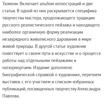
Адреса и часы работы
Тюмени. Включает альбом иллюстраций и две
О билетах, льготах и услугах
статьи. В одной из них раскрывается специфика
Правила покупки и возврата билетов
творчества мастера, продолжающего традиции
Правила посещения музея
русского реалистического пейзажа и находящего
Высказать мнение / Сообщить о проблеме
наиболее органичную форму реализации
Экскурсии
незаурядного живописного дарования в мире
Лекции и абонементы
живой природы. В другой статье художник
Лекторий
повествует о своем пути в искусстве и о процессе
Лекции
работы над отдельными пейзажами и
Абонементы
натюрмортами. Издание дополнено
Доступный музей
биографической справкой о художнике, перечнем
Программы и мероприятия
выставок с его участием и списком избранных
Социально-культурные проекты
публикаций, посвященных творчеству Александра
Для СМИ
Павлова.
О Музее