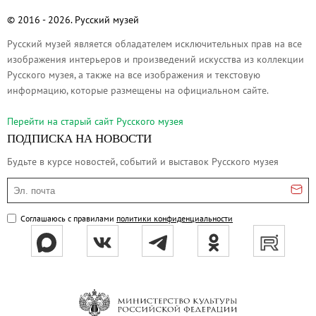
Филиал в Кемерово
© 2016 - 2026. Русский музей
Клуб Друзей Русского музея
Русский музей является обладателем исключительных прав на все
Партнеры и спонсоры
изображения интерьеров и произведений искусства из коллекции
Культурно-просветительские и выставочные
Русского музея, а также на все изображения и текстовую
информацию, которые размещены на официальном сайте.
Ассоциация художественных музеев
Локальные нормативные акты
Перейти на cтарый сайт Русского музея
Уставные документы
ПОДПИСКА НА НОВОСТИ
Закупки
Будьте в курсе новостей, событий и выставок Русского музея
Результаты проведения специальной о
Эл. почта
Аренда
Соглашаюсь с правилами
политики конфиденциальности
Противодействие терроризму
Противодействие коррупции
Страницы памяти
Коллекции
Древнерусское искусство