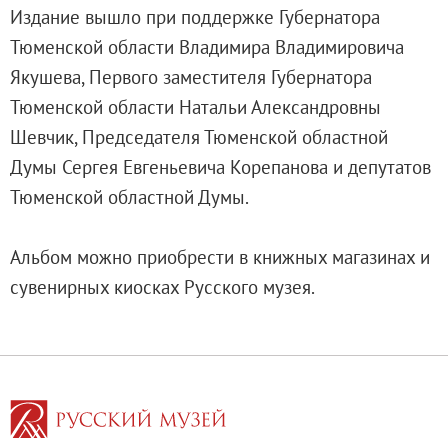
О музее
Издание вышло при поддержке Губернатора
Генеральный директор
Тюменской области Владимира Владимировича
Дирекция
Якушева, Первого заместителя Губернатора
Дворцы и сады
Тюменской области Натальи Александровны
Михайловский дворец
Шевчик, Председателя Тюменской областной
Корпус Бенуа
Думы Сергея Евгеньевича Корепанова и депутатов
Михайловский (Инженерный) замок
Тюменской областной Думы.
Мраморный дворец
Строгановский дворец
Альбом можно приобрести в книжных магазинах и
Домик Петра I
сувенирных киосках Русского музея.
Летний дворец Петра I
Летний сад
Михайловский сад
Западный павильон Михайловского за
Восточный павильон Михайловского за