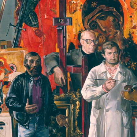
X века
еков
-летию со дня рождения
 наследие
рождения