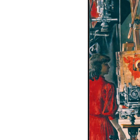
Русское искусство XVIII века
Русское искусство второй половины XI
Русское народное искусство XVII-XXI в
Будущие выставки
Выездные выставки
Садко
Михаил Нестеров
Архив выставок
Степан Эрьзя – скульптор мира. К 150
Эпоха Императора Александра III и её
Архип Куинджи. Иллюзия света
Русская традиция
Наш авангард
Фёдор Васильев. К 175-летию со дня 
Посетителям