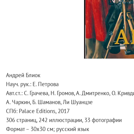
Справочная информация
Адреса и часы работы
О билетах, льготах и услугах
Правила покупки и возврата билетов
Правила посещения музея
Высказать мнение / Сообщить о проблеме
Экскурсии
Лекции и абонементы
Лекторий
Андрей Блиок
Лекции
Науч. рук.: Е. Петрова
Абонементы
Авт.ст.: С. Грачева, Н. Громов, А. Дмитренко, О. Крив
Доступный музей
А. Чаркин, Б. Шаманов, Ли Шуанцзе
Программы и мероприятия
СПб: Palace Editions, 2017
Социально-культурные проекты
306 страниц, 242 иллюстрации, 33 фотографии
Для СМИ
Формат – 30х30 см; русский язык