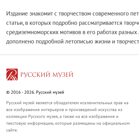
О Музее
О музее
Издание знакомит с творчеством современного пе
Генеральный директор
статьи, в которых подробно рассматривается творч
Дирекция
средиземноморских мотивов в его работах разных 
Дворцы и сады
дополнено подробной летописью жизни и творчест
Михайловский дворец
Корпус Бенуа
Михайловский (Инженерный) замок
Мраморный дворец
Строгановский дворец
© 2016 - 2026. Русский музей
Домик Петра I
Русский музей является обладателем исключительных прав на
Летний дворец Петра I
все изображения интерьеров и произведений искусства из
Летний сад
коллекции Русского музея, а также на все изображения и
Михайловский сад
текстовую информацию, которые размещены на официальном
сайте.
Западный павильон Михайловского за