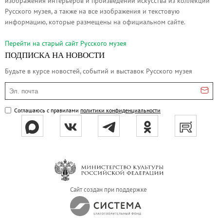
изображения интерьеров и произведений искусства из коллекции
Филиал в Кемерово
Русского музея, а также на все изображения и текстовую
информацию, которые размещены на официальном сайте.
Клуб Друзей Русского музея
Партнеры и спонсоры
Перейти на cтарый сайт Русского музея
Культурно-просветительские и выставочные
ПОДПИСКА НА НОВОСТИ
Ассоциация художественных музеев
Будьте в курсе новостей, событий и выставок Русского музея
Локальные нормативные акты
Эл. почта
Уставные документы
Закупки
Соглашаюсь с правилами
политики конфиденциальности
Результаты проведения специальной о
Аренда
Противодействие терроризму
Противодействие коррупции
Страницы памяти
Сайт создан при поддержке
Коллекции
Древнерусское искусство