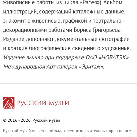
живописные работы из цикла «Расея»). Альбом
О музее
иллюстраций, содержащий каталожные данные,
Генеральный директор
знакомит с живописью, графикой и театрально-
Дирекция
декорационными работами Бориса Григорьева.
Дворцы и сады
Издание дополняют документальные фотографии
Михайловский дворец
и краткие биографические сведения о художнике.
Корпус Бенуа
Издание вышло при поддержке ОАО «НОВАТЭК»,
Михайловский (Инженерный) замок
Международной Арт-галереи «Эритаж».
Мраморный дворец
Строгановский дворец
Домик Петра I
Летний дворец Петра I
Летний сад
Михайловский сад
© 2016 - 2026. Русский музей
Западный павильон Михайловского за
Русский музей является обладателем исключительных прав на все
Восточный павильон Михайловского за