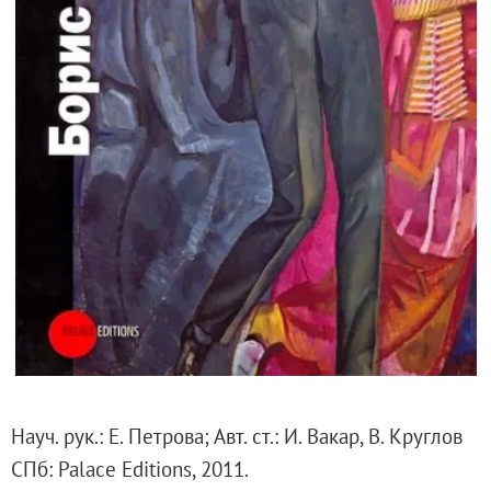
Русское искусство второй половины XI
Русское народное искусство XVII-XXI в
Будущие выставки
Выездные выставки
Садко
Михаил Нестеров
Архив выставок
Степан Эрьзя – скульптор мира. К 150
Эпоха Императора Александра III и её
Архип Куинджи. Иллюзия света
Русская традиция
Наш авангард
Фёдор Васильев. К 175-летию со дня 
Науч. рук.: Е. Петрова; Авт. ст.: И. Вакар, В. Круглов
Посетителям
СПб: Palace Editions, 2011.
Справочная информация