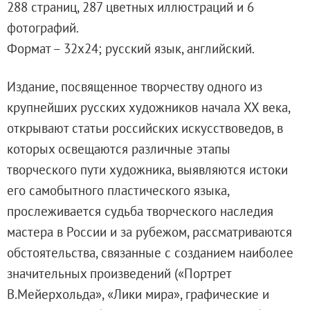
288 страниц, 287 цветных иллюстраций и 6
Адреса и часы работы
фотографий.
О билетах, льготах и услугах
Формат – 32x24; русский язык, английский.
Правила покупки и возврата билетов
Правила посещения музея
Издание, посвященное творчеству одного из
Высказать мнение / Сообщить о проблеме
крупнейших русских художников начала XX века,
Экскурсии
открывают статьи российских искусствоведов, в
Лекции и абонементы
которых освещаются различные этапы
Лекторий
творческого пути художника, выявляются истоки
Лекции
его самобытного пластического языка,
Абонементы
прослеживается судьба творческого наследия
Доступный музей
мастера в России и за рубежом, рассматриваются
Программы и мероприятия
обстоятельства, связанные с созданием наиболее
Социально-культурные проекты
значительных произведений («Портрет
Для СМИ
В.Мейерхольда», «Лики мира», графические и
О Музее