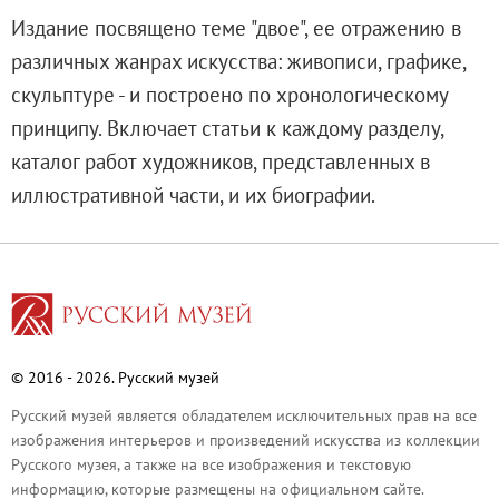
Адреса и часы работы
Издание посвящено теме "двое", ее отражению в
О билетах, льготах и услугах
различных жанрах искусства: живописи, графике,
Правила покупки и возврата билетов
скульптуре - и построено по хронологическому
Правила посещения музея
принципу. Включает статьи к каждому разделу,
Высказать мнение / Сообщить о проблеме
каталог работ художников, представленных в
Экскурсии
иллюстративной части, и их биографии.
Лекции и абонементы
Лекторий
Лекции
Абонементы
Доступный музей
© 2016 - 2026. Русский музей
Программы и мероприятия
Социально-культурные проекты
Русский музей является обладателем исключительных прав на все
изображения интерьеров и произведений искусства из коллекции
Для СМИ
Русского музея, а также на все изображения и текстовую
О Музее
информацию, которые размещены на официальном сайте.