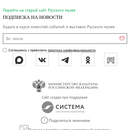
О музее
Перейти на cтарый сайт Русского музея
Генеральный директор
ПОДПИСКА НА НОВОСТИ
Дирекция
Будьте в курсе новостей, событий и выставок Русского музея
Дворцы и сады
Эл. почта
Михайловский дворец
Корпус Бенуа
Соглашаюсь с правилами
политики конфиденциальности
Михайловский (Инженерный) замок
Мраморный дворец
Строгановский дворец
Домик Петра I
Летний дворец Петра I
Сайт создан при поддержке
Летний сад
Михайловский сад
Западный павильон Михайловского за
Поделиться мнением
Восточный павильон Михайловского за
Оценка качества услуг учреждений культуры