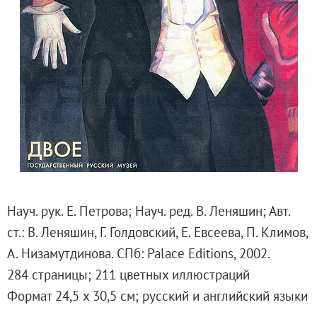
Русское искусство второй половины XI
Русское народное искусство XVII-XXI в
Будущие выставки
Выездные выставки
Садко
Михаил Нестеров
Архив выставок
Степан Эрьзя – скульптор мира. К 150
Эпоха Императора Александра III и её
Архип Куинджи. Иллюзия света
Науч. рук. Е. Петрова; Науч. ред. В. Леняшин; Авт.
Русская традиция
ст.: В. Леняшин, Г. Голдовский, Е. Евсеева, П. Климов,
Наш авангард
А. Низамутдинова. СПб: Palace Editions, 2002.
Фёдор Васильев. К 175-летию со дня 
284 страницы; 211 цветных иллюстраций
Посетителям
Формат 24,5 х 30,5 см; русский и английский языки
Справочная информация