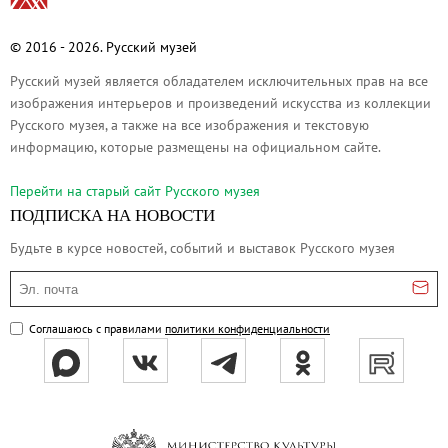
О музее
Генеральный директор
© 2016 - 2026. Русский музей
Дирекция
Русский музей является обладателем исключительных прав на все
Дворцы и сады
изображения интерьеров и произведений искусства из коллекции
Русского музея, а также на все изображения и текстовую
Михайловский дворец
информацию, которые размещены на официальном сайте.
Корпус Бенуа
Перейти на cтарый сайт Русского музея
Михайловский (Инженерный) замок
ПОДПИСКА НА НОВОСТИ
Мраморный дворец
Будьте в курсе новостей, событий и выставок Русского музея
Строгановский дворец
Эл. почта
Домик Петра I
Летний дворец Петра I
Соглашаюсь с правилами
политики конфиденциальности
Летний сад
Михайловский сад
Западный павильон Михайловского за
Восточный павильон Михайловского за