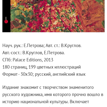
Русское искусство второй половины XI
Русское народное искусство XVII-XXI в
Будущие выставки
Выездные выставки
Садко
Михаил Нестеров
Науч. рук.: Е.Петрова; Авт. ст.: В.Круглов.
Архив выставок
Авт.-сост.: В.Круглов, Е.Петрова.
Степан Эрьзя – скульптор мира. К 150
СПб: Palace Editions, 2013
Эпоха Императора Александра III и её
180 страниц, 199 цветных иллюстраций
Архип Куинджи. Иллюзия света
Формат - 30х30; русский, английский язык
Русская традиция
Наш авангард
Издание знакомит с творчеством знаменитого
Фёдор Васильев. К 175-летию со дня 
русского художника, имя которого прочно вошло в
Посетителям
историю национальной культуры. Включает
Справочная информация