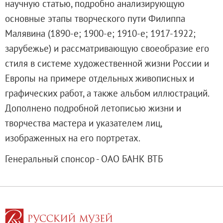
научную статью, подробно анализирующую
Адреса и часы работы
основные этапы творческого пути Филиппа
О билетах, льготах и услугах
Малявина (1890-е; 1900-е; 1910-е; 1917-1922;
Правила покупки и возврата билетов
зарубежье) и рассматривающую своеобразие его
Правила посещения музея
стиля в системе художественной жизни России и
Высказать мнение / Сообщить о проблеме
Европы на примере отдельных живописных и
Экскурсии
графических работ, а также альбом иллюстраций.
Лекции и абонементы
Дополнено подробной летописью жизни и
Лекторий
творчества мастера и указателем лиц,
Лекции
изображенных на его портретах.
Абонементы
Доступный музей
Генеральный спонсор - ОАО БАНК ВТБ
Программы и мероприятия
Социально-культурные проекты
Для СМИ
О Музее