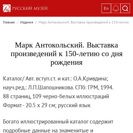
En
Выставки
Главная
/
Издания
/
Марк Антокольский. Выставка произведений к 150-летию со
Текущие выставки
Великая. Образ женщины в русском ис
Марк Антокольский. Выставка
Пётр Кончаловский. Сад в цвету
произведений к 150-летию со дня
Иван Шишкин. Русский лес
рождения
Василий Тропинин
Окрестности Санкт-Петербурга в гравюр
Каталог/ Авт. вступ.ст. и кат.: О.А.Кривдина;
Памяти Киры Владимировны Михайлово
науч.ред.: Л.П.Шапошникова. СПб: ГРМ, 1994.
Постоянные экспозиции
88 страниц, 109 черно-белых иллюстраций
Постоянная экспозиция «Наш Авангард
Формат - 20.5 х 29 см; русский язык
Русское искусство первой половины XI
Древнерусское искусство ХII—XVII век
Богато иллюстрированный каталог содержит
Русское искусство XVIII века
подробные данные на знаменитые и