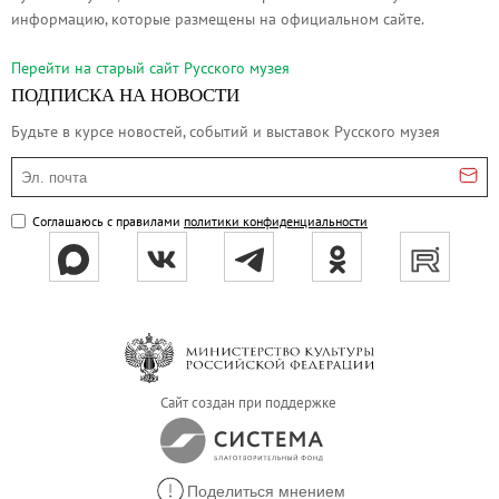
Адреса и часы работы
информацию, которые размещены на официальном сайте.
О билетах, льготах и услугах
Перейти на cтарый сайт Русского музея
Правила покупки и возврата билетов
ПОДПИСКА НА НОВОСТИ
Правила посещения музея
Будьте в курсе новостей, событий и выставок Русского музея
Высказать мнение / Сообщить о проблеме
Эл. почта
Экскурсии
Лекции и абонементы
Соглашаюсь с правилами
политики конфиденциальности
Лекторий
Лекции
Абонементы
Доступный музей
Программы и мероприятия
Сайт создан при поддержке
Социально-культурные проекты
Для СМИ
О Музее
Поделиться мнением