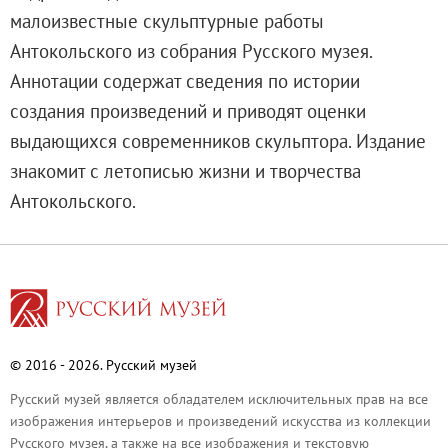
Русское искусство второй половины XI
малоизвестные скульптурные работы
Русское народное искусство XVII-XXI в
Антокольского из собрания Русского музея.
Будущие выставки
Аннотации содержат сведения по истории
Выездные выставки
создания произведений и приводят оценки
Садко
выдающихся современников скульптора. Издание
Михаил Нестеров
знакомит с летописью жизни и творчества
Архив выставок
Антокольского.
Степан Эрьзя – скульптор мира. К 150
Эпоха Императора Александра III и её
Архип Куинджи. Иллюзия света
Русская традиция
Наш авангард
© 2016 - 2026. Русский музей
Фёдор Васильев. К 175-летию со дня 
Русский музей является обладателем исключительных прав на все
Посетителям
изображения интерьеров и произведений искусства из коллекции
Справочная информация
Русского музея, а также на все изображения и текстовую