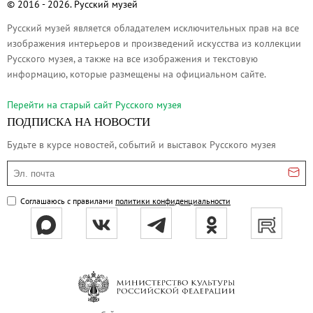
© 2016 - 2026. Русский музей
Адреса и часы работы
Русский музей является обладателем исключительных прав на все
О билетах, льготах и услугах
изображения интерьеров и произведений искусства из коллекции
Правила покупки и возврата билетов
Русского музея, а также на все изображения и текстовую
Правила посещения музея
информацию, которые размещены на официальном сайте.
Высказать мнение / Сообщить о проблеме
Перейти на cтарый сайт Русского музея
Экскурсии
ПОДПИСКА НА НОВОСТИ
Лекции и абонементы
Будьте в курсе новостей, событий и выставок Русского музея
Лекторий
Эл. почта
Лекции
Абонементы
Соглашаюсь с правилами
политики конфиденциальности
Доступный музей
Программы и мероприятия
Социально-культурные проекты
Для СМИ
О Музее