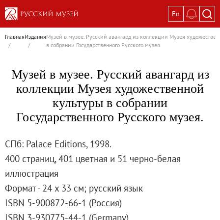
En
Выставки
Главная
Издания
Музей в музее. Русский авангард из коллекции Музея художестве
/
/
в собрании Государственного Русского музея.
Текущие выставки
Великая. Образ женщины в русском ис
Музей в музее. Русский авангард из
Пётр Кончаловский. Сад в цвету
коллекции Музея художественной
Иван Шишкин. Русский лес
культуры в собрании
Василий Тропинин
Государственного Русского музея.
Окрестности Санкт-Петербурга в гравюр
Памяти Киры Владимировны Михайлово
СПб: Palace Editions, 1998.
Постоянные экспозиции
400 страниц, 401 цветная и 51 черно-белая
Постоянная экспозиция «Наш Авангард
иллюстрация
Русское искусство первой половины XI
Формат - 24 х 33 см; русский язык
Древнерусское искусство ХII—XVII век
ISBN 5-900872-66-1 (Россия)
Русское искусство XVIII века
ISBN 3-930775-44-1 (Germany)