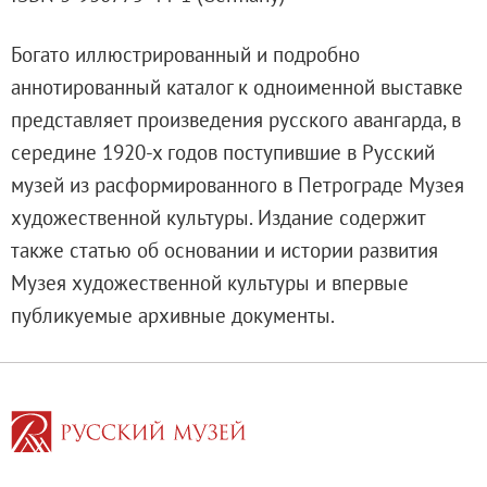
Русское искусство второй половины XI
Русское народное искусство XVII-XXI в
Богато иллюстрированный и подробно
Будущие выставки
аннотированный каталог к одноименной выставке
Выездные выставки
представляет произведения русского авангарда, в
Садко
середине 1920-х годов поступившие в Русский
Михаил Нестеров
музей из расформированного в Петрограде Музея
Архив выставок
художественной культуры. Издание содержит
Степан Эрьзя – скульптор мира. К 150
также статью об основании и истории развития
Эпоха Императора Александра III и её
Музея художественной культуры и впервые
Архип Куинджи. Иллюзия света
публикуемые архивные документы.
Русская традиция
Наш авангард
Фёдор Васильев. К 175-летию со дня 
Посетителям
Справочная информация