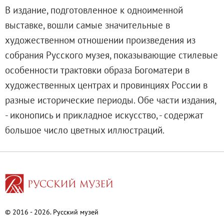
Русское искусство второй половины XI
В издание, подготовленное к одноименной
Русское народное искусство XVII-XXI в
выставке, вошли самые значительные в
Будущие выставки
художественном отношении произведения из
Выездные выставки
собрания Русского музея, показывающие стилевые
Садко
особенности трактовки образа Богоматери в
Михаил Нестеров
художественных центрах и провинциях России в
Архив выставок
разные исторические периоды. Обе части издания,
Степан Эрьзя – скульптор мира. К 150
- иконопись и прикладное искусство, - содержат
Эпоха Императора Александра III и её
большое число цветных иллюстраций.
Архип Куинджи. Иллюзия света
Русская традиция
Наш авангард
Фёдор Васильев. К 175-летию со дня 
Посетителям
© 2016 - 2026. Русский музей
Справочная информация