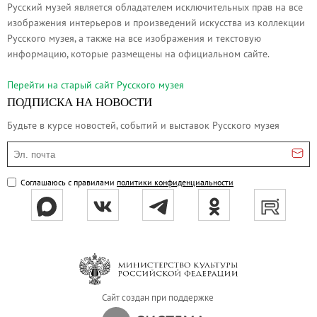
Русский музей является обладателем исключительных прав на все
Адреса и часы работы
изображения интерьеров и произведений искусства из коллекции
О билетах, льготах и услугах
Русского музея, а также на все изображения и текстовую
Правила покупки и возврата билетов
информацию, которые размещены на официальном сайте.
Правила посещения музея
Перейти на cтарый сайт Русского музея
Высказать мнение / Сообщить о проблеме
ПОДПИСКА НА НОВОСТИ
Экскурсии
Будьте в курсе новостей, событий и выставок Русского музея
Лекции и абонементы
Эл. почта
Лекторий
Лекции
Соглашаюсь с правилами
политики конфиденциальности
Абонементы
Доступный музей
Программы и мероприятия
Социально-культурные проекты
Для СМИ
Сайт создан при поддержке
О Музее