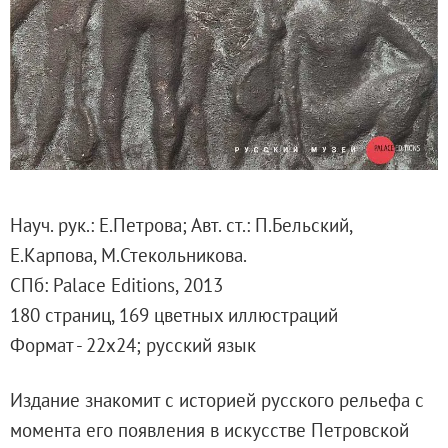
Русское искусство второй половины XI
Русское народное искусство XVII-XXI в
Будущие выставки
Выездные выставки
Садко
Михаил Нестеров
Архив выставок
Степан Эрьзя – скульптор мира. К 150
Науч. рук.: Е.Петрова; Авт. ст.: П.Бельский,
Эпоха Императора Александра III и её
Е.Карпова, М.Стекольникова.
Архип Куинджи. Иллюзия света
СПб: Palace Editions, 2013
Русская традиция
180 страниц, 169 цветных иллюстраций
Наш авангард
Формат - 22х24; русский язык
Фёдор Васильев. К 175-летию со дня 
Издание знакомит с историей русского рельефа с
Посетителям
момента его появления в искусстве Петровской
Справочная информация