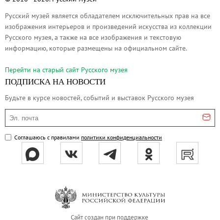
О музее
Русский музей является обладателем исключительных прав на все
Генеральный директор
изображения интерьеров и произведений искусства из коллекции
Дирекция
Русского музея, а также на все изображения и текстовую
информацию, которые размещены на официальном сайте.
Дворцы и сады
Михайловский дворец
Перейти на cтарый сайт Русского музея
Корпус Бенуа
ПОДПИСКА НА НОВОСТИ
Михайловский (Инженерный) замок
Будьте в курсе новостей, событий и выставок Русского музея
Мраморный дворец
Эл. почта
Строгановский дворец
Соглашаюсь с правилами
политики конфиденциальности
Домик Петра I
Летний дворец Петра I
Летний сад
Михайловский сад
Западный павильон Михайловского за
Восточный павильон Михайловского за
Сайт создан при поддержке