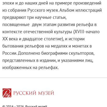
эпохи и до наших дней на примере произведений
Адреса и часы работы
из собрания Русского музея. Альбом иллюстраций
О билетах, льготах и услугах
предваряют три научные статьи,
Правила покупки и возврата билетов
посвященные двум этапам развития рельефа в
Правила посещения музея
контексте отечественной культуры (XVIII-начало
Высказать мнение / Сообщить о проблеме
ХХ века и двадцатое столетие), и истории
Экскурсии
бытования рельефов на медалях и монетах в
Лекции и абонементы
России. Дополнено биографиями скульпторов,
Лекторий
представленных в издании, и указаниями лиц,
Лекции
изображенных на рельефах.
Абонементы
Доступный музей
Программы и мероприятия
Социально-культурные проекты
Для СМИ
О Музее
© 2016 - 2026. Русский музей