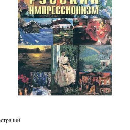
X века
еков
-летию со дня рождения
 наследие
рождения
юстраций