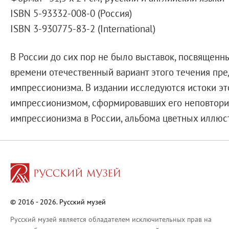
Справочная информация
ISBN 5-93332-008-0 (Россия)
Адреса и часы работы
ISBN 3-930775-83-2 (International)
О билетах, льготах и услугах
Правила покупки и возврата билетов
В России до сих пор не было выставок, посвященн
Правила посещения музея
времени отечественный вариант этого течения пр
Высказать мнение / Сообщить о проблеме
импрессионизма. В издании исследуются истоки это
Экскурсии
импрессионизмом, сформировавших его неповторим
Лекции и абонементы
импрессионизма в России, альбома цветных иллюст
Лекторий
Лекции
Абонементы
Доступный музей
Программы и мероприятия
Социально-культурные проекты
© 2016 - 2026. Русский музей
Для СМИ
Русский музей является обладателем исключительных прав на