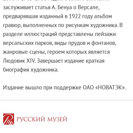
Адреса и часы работы
заслуживает статья А. Бенуа о Версале,
О билетах, льготах и услугах
предварявшая изданный в 1922 году альбом
Правила покупки и возврата билетов
гравюр, выполненных по рисункам художника. В
Правила посещения музея
разделе иллюстраций представлены пейзажи
Высказать мнение / Сообщить о проблеме
версальских парков, виды прудов и фонтанов,
Экскурсии
жанровые сцены, героем которых является
Лекции и абонементы
Людовик XIV. Завершает издание краткая
Лекторий
биография художника.
Лекции
Абонементы
Издание вышло при поддержке ОАО «НОВАТЭК».
Доступный музей
Программы и мероприятия
Социально-культурные проекты
Для СМИ
О Музее