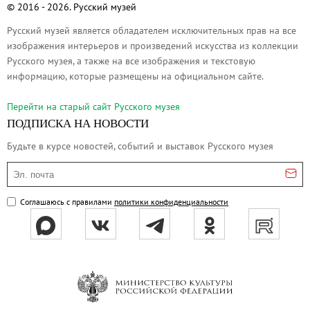
© 2016 - 2026. Русский музей
О музее
Генеральный директор
Русский музей является обладателем исключительных прав на все
изображения интерьеров и произведений искусства из коллекции
Дирекция
Русского музея, а также на все изображения и текстовую
Дворцы и сады
информацию, которые размещены на официальном сайте.
Михайловский дворец
Перейти на cтарый сайт Русского музея
Корпус Бенуа
ПОДПИСКА НА НОВОСТИ
Михайловский (Инженерный) замок
Будьте в курсе новостей, событий и выставок Русского музея
Мраморный дворец
Эл. почта
Строгановский дворец
Домик Петра I
Соглашаюсь с правилами
политики конфиденциальности
Летний дворец Петра I
Летний сад
Михайловский сад
Западный павильон Михайловского за
Восточный павильон Михайловского за