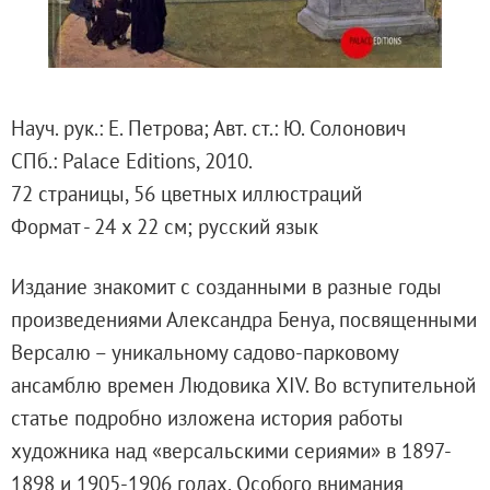
Русское искусство второй половины XI
Русское народное искусство XVII-XXI в
Будущие выставки
Выездные выставки
Науч. рук.: Е. Петрова; Авт. ст.: Ю. Солонович
Садко
СПб.: Palace Editions, 2010.
Михаил Нестеров
72 страницы, 56 цветных иллюстраций
Архив выставок
Формат - 24 х 22 см; русский язык
Степан Эрьзя – скульптор мира. К 150
Эпоха Императора Александра III и её
Издание знакомит с созданными в разные годы
Архип Куинджи. Иллюзия света
произведениями Александра Бенуа, посвященными
Русская традиция
Версалю – уникальному садово-парковому
Наш авангард
ансамблю времен Людовика XIV. Во вступительной
Фёдор Васильев. К 175-летию со дня 
статье подробно изложена история работы
Посетителям
художника над «версальскими сериями» в 1897-
Справочная информация
1898 и 1905-1906 годах. Особого внимания