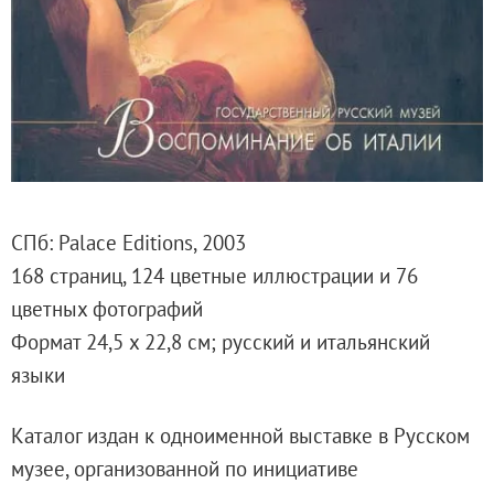
Русское искусство второй половины XI
Русское народное искусство XVII-XXI в
Будущие выставки
Выездные выставки
Садко
Михаил Нестеров
Архив выставок
СПб: Palace Editions, 2003
Степан Эрьзя – скульптор мира. К 150
168 страниц, 124 цветные иллюстрации и 76
Эпоха Императора Александра III и её
цветных фотографий
Архип Куинджи. Иллюзия света
Формат 24,5 х 22,8 см; русский и итальянский
Русская традиция
языки
Наш авангард
Фёдор Васильев. К 175-летию со дня 
Каталог издан к одноименной выставке в Русском
Посетителям
музее, организованной по инициативе
Справочная информация