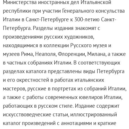
Министерства иностранных дел Итальянской
Адреса и часы работы
республики при участии Генерального консульства
О билетах, льготах и услугах
Италии в Санкт-Петербурге к 300-летию Санкт-
Правила покупки и возврата билетов
Петербурга. Разделы издания знакомят с
Правила посещения музея
произведениями русских художников,
Высказать мнение / Сообщить о проблеме
находящимися в коллекции Русского музея и
Экскурсии
музеев Рима, Неаполя, Флоренции, Милана, а также
Лекции и абонементы
в частных собраниях Италии. В соответствующих
Лекторий
разделах каталога представлены виды Петербурга
Лекции
и его окрестностей в работах итальянских
Абонементы
мастеров, русские в портретах из собраний Италии,
Доступный музей
а также с работы современных ювелиров Италии,
Программы и мероприятия
работающих в русском стиле. Издание содержит
Социально-культурные проекты
искусствоведческие статьи, иллюстрированный
Для СМИ
каталог произведений с аннотациями и краткие
О Музее