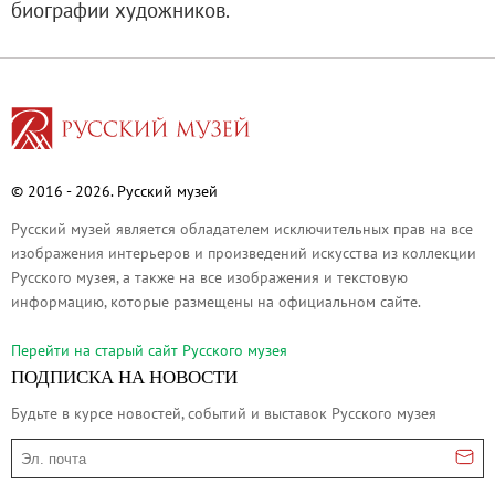
биографии художников.
О музее
Генеральный директор
Дирекция
Дворцы и сады
Михайловский дворец
Корпус Бенуа
© 2016 - 2026. Русский музей
Михайловский (Инженерный) замок
Русский музей является обладателем исключительных прав на все
Мраморный дворец
изображения интерьеров и произведений искусства из коллекции
Русского музея, а также на все изображения и текстовую
Строгановский дворец
информацию, которые размещены на официальном сайте.
Домик Петра I
Летний дворец Петра I
Перейти на cтарый сайт Русского музея
ПОДПИСКА НА НОВОСТИ
Летний сад
Михайловский сад
Будьте в курсе новостей, событий и выставок Русского музея
Западный павильон Михайловского за
Эл. почта
Восточный павильон Михайловского за