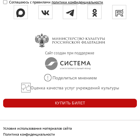
Соглашаюсь с правилами
политики конфиденциальности
Филиал в Кемерово
Клуб Друзей Русского музея
Партнеры и спонсоры
Культурно-просветительские и выставочные
Ассоциация художественных музеев
Локальные нормативные акты
Сайт создан при поддержке
Уставные документы
Закупки
Поделиться мнением
Результаты проведения специальной о
Оценка качества услуг учреждений культуры
Аренда
Противодействие терроризму
КУПИТЬ БИЛЕТ
Противодействие коррупции
Страницы памяти
Коллекции
Условия использования материалов сайта
Политика конфиденциальности
Древнерусское искусство