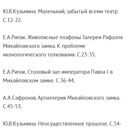
Филиал в Кемерово
Ю.В.Кузьмина. Маленький, забытый всеми театр.
Клуб Друзей Русского музея
С.12-22.
Партнеры и спонсоры
Культурно-просветительские и выставочные
Е.А.Рипак. Живописные плафоны Галереи Рафаэля
Ассоциация художественных музеев
Михайловского замка. К проблеме
Локальные нормативные акты
иконологического толкования. С.23-35.
Уставные документы
Закупки
Е.А.Рипак. Столовый зал императора Павла I в
Результаты проведения специальной о
Михайловском замке. С.36-44.
Аренда
Противодействие терроризму
А.А.Сафронов. Артиллерия Михайловского замка.
Противодействие коррупции
С.45-53.
Страницы памяти
Коллекции
Ю.В.Кузьмина. Неосуществленное прошлое. С.54-
Древнерусское искусство