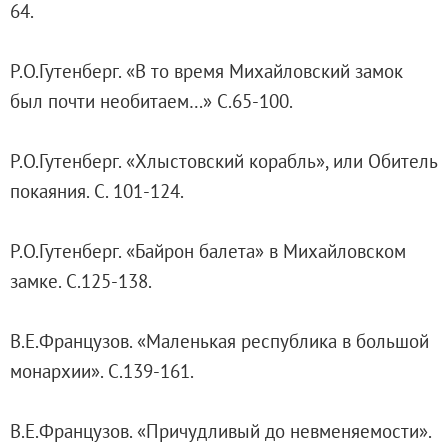
64.
Живопись XVIII – первой половины XIX вв.
Живопись второй половины XIX века - начал
Р.О.Гутенберг. «В то время Михайловский замок
Скульптура XVIII – начала XX вв.
был почти необитаем…» С.65-100.
Скульптура XX – XXI вв.
Нумизматика
Р.О.Гутенберг. «Хлыстовский корабль», или Обитель
Гравюра
покаяния. С. 101-124.
Рисунок
Декоративно-прикладное искусство
Р.О.Гутенберг. «Байрон балета» в Михайловском
Народное искусство
замке. С.125-138.
Искусство новейших течений
Архив изображений
В.Е.Французов. «Маленькая республика в большой
Современная фотография
монархии». С.139-161.
Дар Петера и Ирене Людвиг
Образование и наука
В.Е.Французов. «Причудливый до невменяемости».
Молодёжный совет