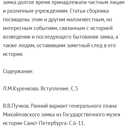
замка долгое время принадлежали частным лицам
О музее
и различным учреждениям. Статьи сборника
Генеральный директор
посвящены этим и другим малоизвестным, но
Дирекция
интересным событиям, связанным с историей
Дворцы и сады
возведения и последующего бытования замка, а
Михайловский дворец
также людям, оставившим заметный след в его
Корпус Бенуа
истории.
Михайловский (Инженерный) замок
Мраморный дворец
Содержание:
Строгановский дворец
Домик Петра I
Л.М.Куренкова. Вступление. С.5
Летний дворец Петра I
Летний сад
В.В.Пучков. Ранний вариант генерального плана
Михайловский сад
Михайловского замка из Государственного музея
Западный павильон Михайловского за
истории Санкт-Петербурга. С.6-11.
Восточный павильон Михайловского за