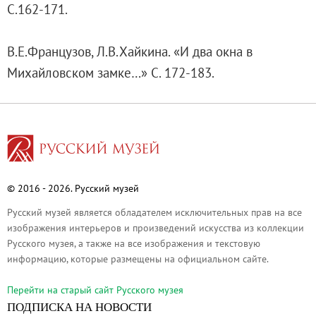
С.162-171.
Каталоги и альбомы
Научные каталоги собрания
В.Е.Французов, Л.В.Хайкина. «И два окна в
Научные сборники
Михайловском замке…» С. 172-183.
Буклеты
Ежегодные отчеты
Служба регионального развития Русского му
Лекции и абонементы
Лекторий
Лекции
© 2016 - 2026. Русский музей
Абонементы
Русский музей является обладателем исключительных прав на все
Реставрация
изображения интерьеров и произведений искусства из коллекции
Русского музея, а также на все изображения и текстовую
Открытая реставрация шедевров Григория 
информацию, которые размещены на официальном сайте.
Детям
События
Перейти на cтарый сайт Русского музея
ПОДПИСКА НА НОВОСТИ
Искусство и технологии