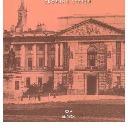
Русское искусство второй половины XI
Русское народное искусство XVII-XXI в
Будущие выставки
Выездные выставки
Садко
Михаил Нестеров
Архив выставок
Степан Эрьзя – скульптор мира. К 150
Эпоха Императора Александра III и её
Архип Куинджи. Иллюзия света
Русская традиция
Наш авангард
Фёдор Васильев. К 175-летию со дня 
Посетителям
Справочная информация