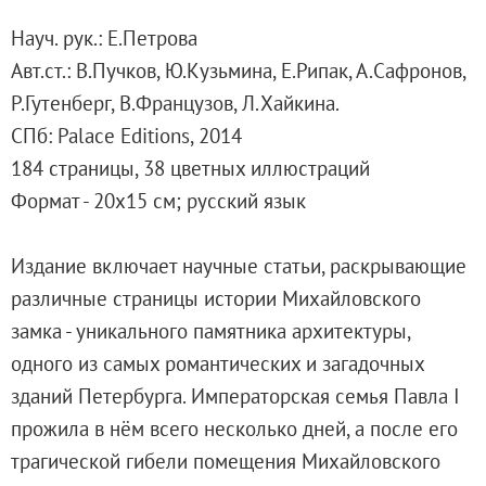
Адреса и часы работы
Науч. рук.: Е.Петрова
О билетах, льготах и услугах
Авт.ст.: В.Пучков, Ю.Кузьмина, Е.Рипак, А.Сафронов,
Правила покупки и возврата билетов
Р.Гутенберг, В.Французов, Л.Хайкина.
Правила посещения музея
СПб: Palace Editions, 2014
Высказать мнение / Сообщить о проблеме
184 страницы, 38 цветных иллюстраций
Экскурсии
Формат - 20х15 см; русский язык
Лекции и абонементы
Лекторий
Издание включает научные статьи, раскрывающие
Лекции
различные страницы истории Михайловского
Абонементы
замка - уникального памятника архитектуры,
Доступный музей
одного из самых романтических и загадочных
Программы и мероприятия
зданий Петербурга. Императорская семья Павла I
Социально-культурные проекты
прожила в нём всего несколько дней, а после его
Для СМИ
трагической гибели помещения Михайловского
О Музее