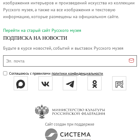
изображения интерьеров и произведений искусства из коллекции
Русское искусство второй половины XI
Русского музея, а также на все изображения и текстовую
Русское народное искусство XVII-XXI в
информацию, которые размещены на официальном сайте.
Будущие выставки
Перейти на cтарый сайт Русского музея
Выездные выставки
ПОДПИСКА НА НОВОСТИ
Садко
Будьте в курсе новостей, событий и выставок Русского музея
Михаил Нестеров
Эл. почта
Архив выставок
Степан Эрьзя – скульптор мира. К 150
Соглашаюсь с правилами
политики конфиденциальности
Эпоха Императора Александра III и её
Архип Куинджи. Иллюзия света
Русская традиция
Наш авангард
Фёдор Васильев. К 175-летию со дня 
Сайт создан при поддержке
Посетителям
Справочная информация