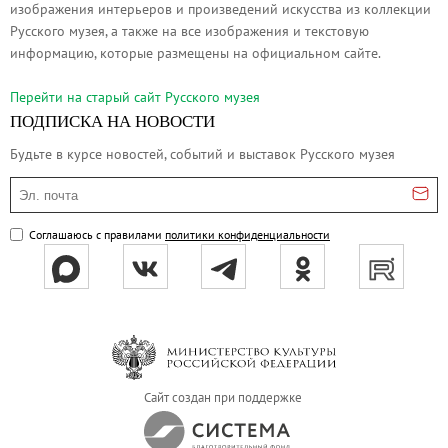
изображения интерьеров и произведений искусства из коллекции
Русское искусство второй половины XI
Русского музея, а также на все изображения и текстовую
Русское народное искусство XVII-XXI в
информацию, которые размещены на официальном сайте.
Будущие выставки
Перейти на cтарый сайт Русского музея
Выездные выставки
ПОДПИСКА НА НОВОСТИ
Садко
Будьте в курсе новостей, событий и выставок Русского музея
Михаил Нестеров
Эл. почта
Архив выставок
Степан Эрьзя – скульптор мира. К 150
Соглашаюсь с правилами
политики конфиденциальности
Эпоха Императора Александра III и её
Архип Куинджи. Иллюзия света
Русская традиция
Наш авангард
Фёдор Васильев. К 175-летию со дня 
Сайт создан при поддержке
Посетителям
Справочная информация