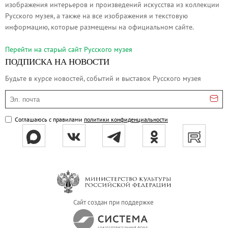
изображения интерьеров и произведений искусства из коллекции
Русское искусство второй половины XI
Русского музея, а также на все изображения и текстовую
Русское народное искусство XVII-XXI в
информацию, которые размещены на официальном сайте.
Будущие выставки
Перейти на cтарый сайт Русского музея
Выездные выставки
ПОДПИСКА НА НОВОСТИ
Садко
Будьте в курсе новостей, событий и выставок Русского музея
Михаил Нестеров
Эл. почта
Архив выставок
Степан Эрьзя – скульптор мира. К 150
Соглашаюсь с правилами
политики конфиденциальности
Эпоха Императора Александра III и её
Архип Куинджи. Иллюзия света
Русская традиция
Наш авангард
Фёдор Васильев. К 175-летию со дня 
Сайт создан при поддержке
Посетителям
Справочная информация