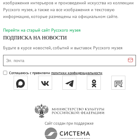
изображения интерьеров и произведений искусства из коллекции
Русское искусство второй половины XI
Русского музея, а также на все изображения и текстовую
Русское народное искусство XVII-XXI в
информацию, которые размещены на официальном сайте.
Будущие выставки
Перейти на cтарый сайт Русского музея
Выездные выставки
ПОДПИСКА НА НОВОСТИ
Садко
Будьте в курсе новостей, событий и выставок Русского музея
Михаил Нестеров
Эл. почта
Архив выставок
Степан Эрьзя – скульптор мира. К 150
Соглашаюсь с правилами
политики конфиденциальности
Эпоха Императора Александра III и её
Архип Куинджи. Иллюзия света
Русская традиция
Наш авангард
Фёдор Васильев. К 175-летию со дня 
Сайт создан при поддержке
Посетителям
Справочная информация