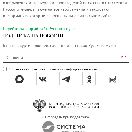
изображения интерьеров и произведений искусства из коллекции
Русское искусство второй половины XI
Русского музея, а также на все изображения и текстовую
Русское народное искусство XVII-XXI в
информацию, которые размещены на официальном сайте.
Будущие выставки
Перейти на cтарый сайт Русского музея
Выездные выставки
ПОДПИСКА НА НОВОСТИ
Садко
Будьте в курсе новостей, событий и выставок Русского музея
Михаил Нестеров
Эл. почта
Архив выставок
Степан Эрьзя – скульптор мира. К 150
Соглашаюсь с правилами
политики конфиденциальности
Эпоха Императора Александра III и её
Архип Куинджи. Иллюзия света
Русская традиция
Наш авангард
Фёдор Васильев. К 175-летию со дня 
Сайт создан при поддержке
Посетителям
Справочная информация