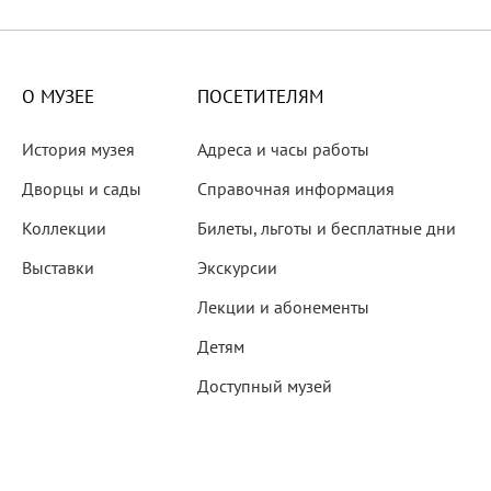
X века
еков
О МУЗЕЕ
ПОСЕТИТЕЛЯМ
История музея
Адреса и часы работы
Дворцы и сады
Справочная информация
Коллекции
Билеты, льготы и бесплатные дни
-летию со дня рождения
Выставки
Экскурсии
 наследие
Лекции и абонементы
Детям
Доступный музей
рождения