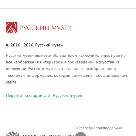
Русское искусство XVIII века
Русское искусство второй половины XI
Русское народное искусство XVII-XXI в
Будущие выставки
Выездные выставки
© 2016 - 2026. Русский музей
Садко
Михаил Нестеров
Русский музей является обладателем исключительных прав на
все изображения интерьеров и произведений искусства из
Архив выставок
коллекции Русского музея, а также на все изображения и
Степан Эрьзя – скульптор мира. К 150
текстовую информацию, которые размещены на официальном
Эпоха Императора Александра III и её
сайте.
Архип Куинджи. Иллюзия света
Перейти на cтарый сайт Русского музея
Русская традиция
Наш авангард
Фёдор Васильев. К 175-летию со дня 
Посетителям
Сайт создан при поддержке