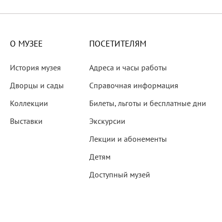
X века
еков
О МУЗЕЕ
ПОСЕТИТЕЛЯМ
История музея
Адреса и часы работы
Дворцы и сады
Справочная информация
Коллекции
Билеты, льготы и бесплатные дни
-летию со дня рождения
Выставки
Экскурсии
 наследие
Лекции и абонементы
Детям
Доступный музей
рождения