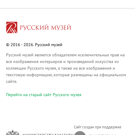
Русское искусство XVIII века
Русское искусство второй половины XI
Русское народное искусство XVII-XXI в
Будущие выставки
Выездные выставки
© 2016 - 2026. Русский музей
Садко
Михаил Нестеров
Русский музей является обладателем исключительных прав на
все изображения интерьеров и произведений искусства из
Архив выставок
коллекции Русского музея, а также на все изображения и
Степан Эрьзя – скульптор мира. К 150
текстовую информацию, которые размещены на официальном
Эпоха Императора Александра III и её
сайте.
Архип Куинджи. Иллюзия света
Перейти на cтарый сайт Русского музея
Русская традиция
Наш авангард
Фёдор Васильев. К 175-летию со дня 
Посетителям
Сайт создан при поддержке