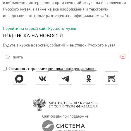
изображения интерьеров и произведений искусства из коллекции
Русское искусство второй половины XI
Русского музея, а также на все изображения и текстовую
Русское народное искусство XVII-XXI в
информацию, которые размещены на официальном сайте.
Будущие выставки
Перейти на cтарый сайт Русского музея
Выездные выставки
ПОДПИСКА НА НОВОСТИ
Садко
Будьте в курсе новостей, событий и выставок Русского музея
Михаил Нестеров
Эл. почта
Архив выставок
Степан Эрьзя – скульптор мира. К 150
Соглашаюсь с правилами
политики конфиденциальности
Эпоха Императора Александра III и её
Архип Куинджи. Иллюзия света
Русская традиция
Наш авангард
Фёдор Васильев. К 175-летию со дня 
Сайт создан при поддержке
Посетителям
Справочная информация