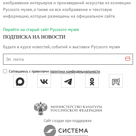
изображения интерьеров и произведений искусства из коллекции
Русское искусство второй половины XI
Русского музея, а также на все изображения и текстовую
Русское народное искусство XVII-XXI в
информацию, которые размещены на официальном сайте.
Будущие выставки
Перейти на cтарый сайт Русского музея
Выездные выставки
ПОДПИСКА НА НОВОСТИ
Садко
Будьте в курсе новостей, событий и выставок Русского музея
Михаил Нестеров
Эл. почта
Архив выставок
Степан Эрьзя – скульптор мира. К 150
Соглашаюсь с правилами
политики конфиденциальности
Эпоха Императора Александра III и её
Архип Куинджи. Иллюзия света
Русская традиция
Наш авангард
Фёдор Васильев. К 175-летию со дня 
Сайт создан при поддержке
Посетителям
Справочная информация