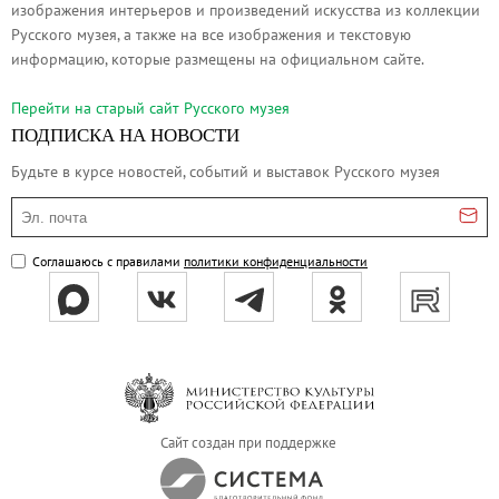
изображения интерьеров и произведений искусства из коллекции
Русское искусство второй половины XI
Русского музея, а также на все изображения и текстовую
Русское народное искусство XVII-XXI в
информацию, которые размещены на официальном сайте.
Будущие выставки
Перейти на cтарый сайт Русского музея
Выездные выставки
ПОДПИСКА НА НОВОСТИ
Садко
Будьте в курсе новостей, событий и выставок Русского музея
Михаил Нестеров
Эл. почта
Архив выставок
Степан Эрьзя – скульптор мира. К 150
Соглашаюсь с правилами
политики конфиденциальности
Эпоха Императора Александра III и её
Архип Куинджи. Иллюзия света
Русская традиция
Наш авангард
Фёдор Васильев. К 175-летию со дня 
Сайт создан при поддержке
Посетителям
Справочная информация