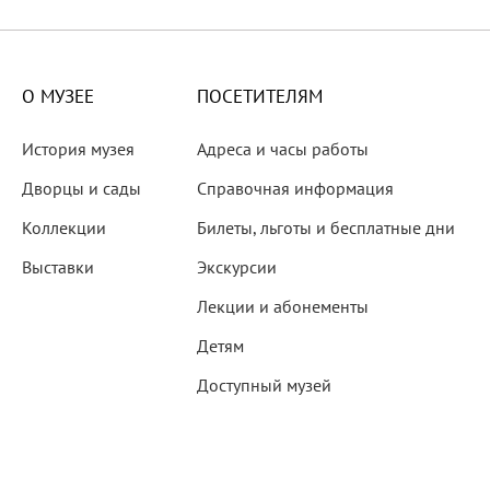
X века
еков
О МУЗЕЕ
ПОСЕТИТЕЛЯМ
История музея
Адреса и часы работы
Дворцы и сады
Справочная информация
Коллекции
Билеты, льготы и бесплатные дни
-летию со дня рождения
Выставки
Экскурсии
 наследие
Лекции и абонементы
Детям
Доступный музей
рождения