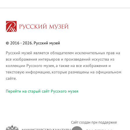
Русское искусство XVIII века
Русское искусство второй половины XI
Русское народное искусство XVII-XXI в
Будущие выставки
Выездные выставки
© 2016 - 2026. Русский музей
Садко
Михаил Нестеров
Русский музей является обладателем исключительных прав на
все изображения интерьеров и произведений искусства из
Архив выставок
коллекции Русского музея, а также на все изображения и
Степан Эрьзя – скульптор мира. К 150
текстовую информацию, которые размещены на официальном
Эпоха Императора Александра III и её
сайте.
Архип Куинджи. Иллюзия света
Перейти на cтарый сайт Русского музея
Русская традиция
Наш авангард
Фёдор Васильев. К 175-летию со дня 
Посетителям
Сайт создан при поддержке