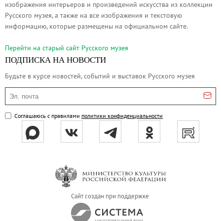
изображения интерьеров и произведений искусства из коллекции
Русское искусство второй половины XI
Русского музея, а также на все изображения и текстовую
Русское народное искусство XVII-XXI в
информацию, которые размещены на официальном сайте.
Будущие выставки
Перейти на cтарый сайт Русского музея
Выездные выставки
ПОДПИСКА НА НОВОСТИ
Садко
Будьте в курсе новостей, событий и выставок Русского музея
Михаил Нестеров
Эл. почта
Архив выставок
Степан Эрьзя – скульптор мира. К 150
Соглашаюсь с правилами
политики конфиденциальности
Эпоха Императора Александра III и её
Архип Куинджи. Иллюзия света
Русская традиция
Наш авангард
Фёдор Васильев. К 175-летию со дня 
Сайт создан при поддержке
Посетителям
Справочная информация