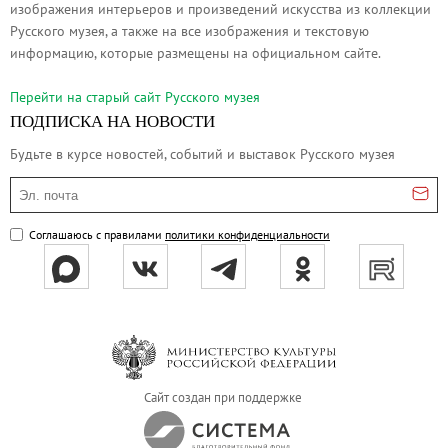
изображения интерьеров и произведений искусства из коллекции
Русское искусство второй половины XI
Русского музея, а также на все изображения и текстовую
Русское народное искусство XVII-XXI в
информацию, которые размещены на официальном сайте.
Будущие выставки
Перейти на cтарый сайт Русского музея
Выездные выставки
ПОДПИСКА НА НОВОСТИ
Садко
Будьте в курсе новостей, событий и выставок Русского музея
Михаил Нестеров
Эл. почта
Архив выставок
Степан Эрьзя – скульптор мира. К 150
Соглашаюсь с правилами
политики конфиденциальности
Эпоха Императора Александра III и её
Архип Куинджи. Иллюзия света
Русская традиция
Наш авангард
Фёдор Васильев. К 175-летию со дня 
Сайт создан при поддержке
Посетителям
Справочная информация