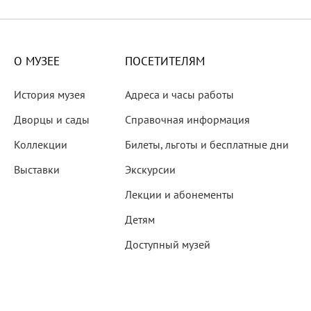
X века
еков
О МУЗЕЕ
ПОСЕТИТЕЛЯМ
История музея
Адреса и часы работы
Дворцы и сады
Справочная информация
Коллекции
Билеты, льготы и бесплатные дни
-летию со дня рождения
Выставки
Экскурсии
 наследие
Лекции и абонементы
Детям
Доступный музей
рождения