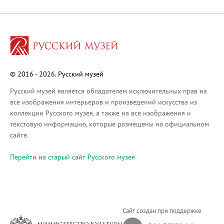
Русское искусство XVIII века
Русское искусство второй половины XI
Русское народное искусство XVII-XXI в
Будущие выставки
Выездные выставки
© 2016 - 2026. Русский музей
Садко
Михаил Нестеров
Русский музей является обладателем исключительных прав на
все изображения интерьеров и произведений искусства из
Архив выставок
коллекции Русского музея, а также на все изображения и
Степан Эрьзя – скульптор мира. К 150
текстовую информацию, которые размещены на официальном
Эпоха Императора Александра III и её
сайте.
Архип Куинджи. Иллюзия света
Перейти на cтарый сайт Русского музея
Русская традиция
Наш авангард
Фёдор Васильев. К 175-летию со дня 
Посетителям
Сайт создан при поддержке