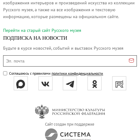
изображения интерьеров и произведений искусства из коллекции
Русское искусство второй половины XI
Русского музея, а также на все изображения и текстовую
Русское народное искусство XVII-XXI в
информацию, которые размещены на официальном сайте.
Будущие выставки
Перейти на cтарый сайт Русского музея
Выездные выставки
ПОДПИСКА НА НОВОСТИ
Садко
Будьте в курсе новостей, событий и выставок Русского музея
Михаил Нестеров
Эл. почта
Архив выставок
Степан Эрьзя – скульптор мира. К 150
Соглашаюсь с правилами
политики конфиденциальности
Эпоха Императора Александра III и её
Архип Куинджи. Иллюзия света
Русская традиция
Наш авангард
Фёдор Васильев. К 175-летию со дня 
Сайт создан при поддержке
Посетителям
Справочная информация