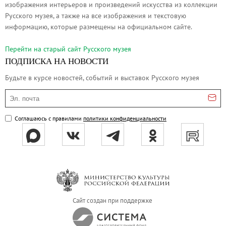
изображения интерьеров и произведений искусства из коллекции
Русское искусство второй половины XI
Русского музея, а также на все изображения и текстовую
Русское народное искусство XVII-XXI в
информацию, которые размещены на официальном сайте.
Будущие выставки
Перейти на cтарый сайт Русского музея
Выездные выставки
ПОДПИСКА НА НОВОСТИ
Садко
Будьте в курсе новостей, событий и выставок Русского музея
Михаил Нестеров
Эл. почта
Архив выставок
Степан Эрьзя – скульптор мира. К 150
Соглашаюсь с правилами
политики конфиденциальности
Эпоха Императора Александра III и её
Архип Куинджи. Иллюзия света
Русская традиция
Наш авангард
Фёдор Васильев. К 175-летию со дня 
Сайт создан при поддержке
Посетителям
Справочная информация