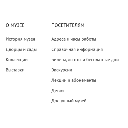
X века
еков
О МУЗЕЕ
ПОСЕТИТЕЛЯМ
История музея
Адреса и часы работы
Дворцы и сады
Справочная информация
Коллекции
Билеты, льготы и бесплатные дни
-летию со дня рождения
Выставки
Экскурсии
 наследие
Лекции и абонементы
Детям
Доступный музей
рождения