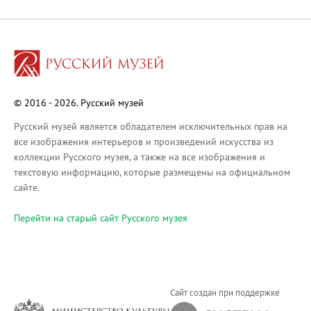
Русское искусство XVIII века
Русское искусство второй половины XI
Русское народное искусство XVII-XXI в
Будущие выставки
Выездные выставки
© 2016 - 2026. Русский музей
Садко
Михаил Нестеров
Русский музей является обладателем исключительных прав на
все изображения интерьеров и произведений искусства из
Архив выставок
коллекции Русского музея, а также на все изображения и
Степан Эрьзя – скульптор мира. К 150
текстовую информацию, которые размещены на официальном
Эпоха Императора Александра III и её
сайте.
Архип Куинджи. Иллюзия света
Перейти на cтарый сайт Русского музея
Русская традиция
Наш авангард
Фёдор Васильев. К 175-летию со дня 
Посетителям
Сайт создан при поддержке