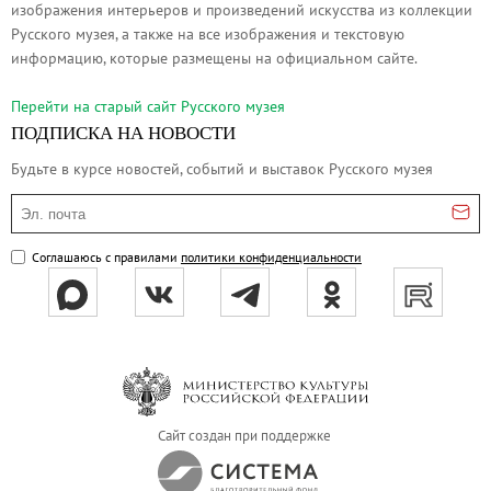
изображения интерьеров и произведений искусства из коллекции
Русское искусство второй половины XI
Русского музея, а также на все изображения и текстовую
Русское народное искусство XVII-XXI в
информацию, которые размещены на официальном сайте.
Будущие выставки
Перейти на cтарый сайт Русского музея
Выездные выставки
ПОДПИСКА НА НОВОСТИ
Садко
Будьте в курсе новостей, событий и выставок Русского музея
Михаил Нестеров
Эл. почта
Архив выставок
Степан Эрьзя – скульптор мира. К 150
Соглашаюсь с правилами
политики конфиденциальности
Эпоха Императора Александра III и её
Архип Куинджи. Иллюзия света
Русская традиция
Наш авангард
Фёдор Васильев. К 175-летию со дня 
Сайт создан при поддержке
Посетителям
Справочная информация