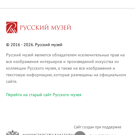
Русское искусство XVIII века
Русское искусство второй половины XI
Русское народное искусство XVII-XXI в
Будущие выставки
Выездные выставки
© 2016 - 2026. Русский музей
Садко
Михаил Нестеров
Русский музей является обладателем исключительных прав на
все изображения интерьеров и произведений искусства из
Архив выставок
коллекции Русского музея, а также на все изображения и
Степан Эрьзя – скульптор мира. К 150
текстовую информацию, которые размещены на официальном
Эпоха Императора Александра III и её
сайте.
Архип Куинджи. Иллюзия света
Перейти на cтарый сайт Русского музея
Русская традиция
Наш авангард
Фёдор Васильев. К 175-летию со дня 
Посетителям
Сайт создан при поддержке