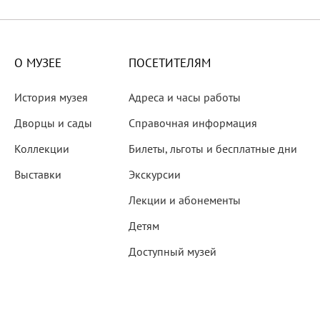
X века
еков
О МУЗЕЕ
ПОСЕТИТЕЛЯМ
История музея
Адреса и часы работы
Дворцы и сады
Справочная информация
Коллекции
Билеты, льготы и бесплатные дни
-летию со дня рождения
Выставки
Экскурсии
 наследие
Лекции и абонементы
Детям
Доступный музей
рождения