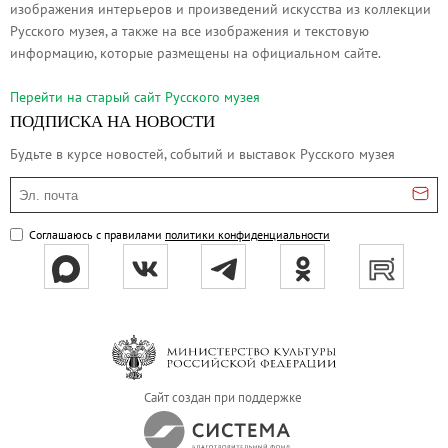
изображения интерьеров и произведений искусства из коллекции
Русское искусство второй половины XI
Русского музея, а также на все изображения и текстовую
Русское народное искусство XVII-XXI в
информацию, которые размещены на официальном сайте.
Будущие выставки
Перейти на cтарый сайт Русского музея
Выездные выставки
ПОДПИСКА НА НОВОСТИ
Садко
Будьте в курсе новостей, событий и выставок Русского музея
Михаил Нестеров
Эл. почта
Архив выставок
Степан Эрьзя – скульптор мира. К 150
Соглашаюсь с правилами
политики конфиденциальности
Эпоха Императора Александра III и её
Архип Куинджи. Иллюзия света
Русская традиция
Наш авангард
Фёдор Васильев. К 175-летию со дня 
Сайт создан при поддержке
Посетителям
Справочная информация