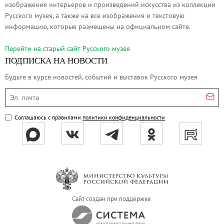
изображения интерьеров и произведений искусства из коллекции
Русское искусство второй половины XI
Русского музея, а также на все изображения и текстовую
Русское народное искусство XVII-XXI в
информацию, которые размещены на официальном сайте.
Будущие выставки
Перейти на cтарый сайт Русского музея
Выездные выставки
ПОДПИСКА НА НОВОСТИ
Садко
Будьте в курсе новостей, событий и выставок Русского музея
Михаил Нестеров
Эл. почта
Архив выставок
Степан Эрьзя – скульптор мира. К 150
Соглашаюсь с правилами
политики конфиденциальности
Эпоха Императора Александра III и её
Архип Куинджи. Иллюзия света
Русская традиция
Наш авангард
Фёдор Васильев. К 175-летию со дня 
Сайт создан при поддержке
Посетителям
Справочная информация