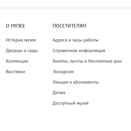
X века
еков
О МУЗЕЕ
ПОСЕТИТЕЛЯМ
История музея
Адреса и часы работы
Дворцы и сады
Справочная информация
Коллекции
Билеты, льготы и бесплатные дни
-летию со дня рождения
Выставки
Экскурсии
 наследие
Лекции и абонементы
Детям
Доступный музей
рождения