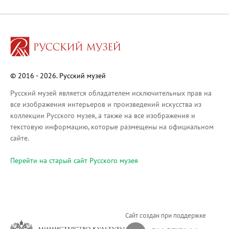
Русское искусство XVIII века
Русское искусство второй половины XI
Русское народное искусство XVII-XXI в
Будущие выставки
Выездные выставки
© 2016 - 2026. Русский музей
Садко
Михаил Нестеров
Русский музей является обладателем исключительных прав на
все изображения интерьеров и произведений искусства из
Архив выставок
коллекции Русского музея, а также на все изображения и
Степан Эрьзя – скульптор мира. К 150
текстовую информацию, которые размещены на официальном
Эпоха Императора Александра III и её
сайте.
Архип Куинджи. Иллюзия света
Перейти на cтарый сайт Русского музея
Русская традиция
Наш авангард
Фёдор Васильев. К 175-летию со дня 
Посетителям
Сайт создан при поддержке