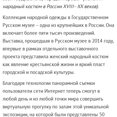
Русское искусство второй половины XI
народный костюм в России XVIII
–
XX веков)
.
Русское народное искусство XVII-XXI в
Коллекция народной одежды в Государственном
Будущие выставки
Русском музее – одна из крупнейших в России. Она
Выездные выставки
включает более пяти тысяч произведений.
Садко
Выставка, прошедшая в Русском музее в 2014 году,
Михаил Нестеров
впервые в рамках отдельного выставочного
Архив выставок
проекта представила женский народный костюм
Степан Эрьзя – скульптор мира. К 150
как явление крестьянской жизни и яркий пласт
Эпоха Императора Александра III и её
городской и посадской культуры.
Архип Куинджи. Иллюзия света
Русская традиция
Благодаря технологии панорамной съемки
Наш авангард
пользователи сети Интернет теперь смогут в
Фёдор Васильев. К 175-летию со дня 
любой день и из любой точки мира совершить
Посетителям
виртуальную прогулку по залам этой уникальной
Справочная информация
экспозиции, на которой были представлены 50