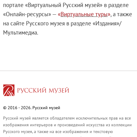
портале «Виртуальный Русский музей» в разделе
Каталоги и альбомы
«Онлайн-ресурсы» —
«
Виртуальные туры
»
, а также
Научные каталоги собрания
на сайте Русского музея в разделе «Издания»/
Научные сборники
Мультимедиа.
Буклеты
Ежегодные отчеты
Служба регионального развития Русского му
Лекции и абонементы
Лекторий
Лекции
Абонементы
Реставрация
Открытая реставрация шедевров Григория 
© 2016 - 2026. Русский музей
Детям
Русский музей является обладателем исключительных прав на все
изображения интерьеров и произведений искусства из коллекции
События
Русского музея, а также на все изображения и текстовую
Искусство и технологии