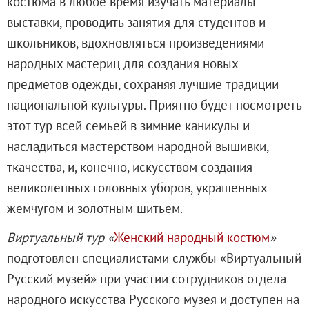
костюма в любое время изучать материалы
Живопись XVIII – первой половины XIX вв.
выставки, проводить занятия для студентов и
Живопись второй половины XIX века - начал
школьников, вдохновляться произведениями
Скульптура XVIII – начала XX вв.
народных мастериц для создания новых
Скульптура XX – XXI вв.
предметов одежды, сохраняя лучшие традиции
Нумизматика
национальной культуры. Приятно будет посмотреть
Гравюра
этот тур всей семьей в зимние каникулы и
Рисунок
насладиться мастерством народной вышивки,
Декоративно-прикладное искусство
ткачества, и, конечно, искусством создания
Народное искусство
великолепных головных уборов, украшенных
Искусство новейших течений
жемчугом и золотным шитьем.
Архив изображений
Виртуальный тур «
Женский народный костюм
»
Современная фотография
подготовлен специалистами службы «Виртуальный
Дар Петера и Ирене Людвиг
Русский музей» при участии сотрудников отдела
Образование и наука
народного искусства Русского музея и доступен на
Молодёжный совет