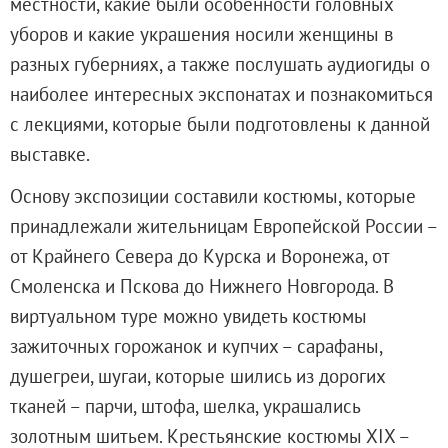
местности, какие были особенности головных
О музее
уборов и какие украшения носили женщины в
Генеральный директор
разных губерниях, а также послушать аудиогиды о
Дирекция
наиболее интересных экспонатах и познакомиться
Дворцы и сады
с лекциями, которые были подготовлены к данной
Михайловский дворец
выставке.
Корпус Бенуа
Основу экспозиции составили костюмы, которые
Михайловский (Инженерный) замок
принадлежали жительницам Европейской России –
Мраморный дворец
от Крайнего Севера до Курска и Воронежа, от
Строгановский дворец
Смоленска и Пскова до Нижнего Новгорода. В
Домик Петра I
виртуальном туре можно увидеть костюмы
Летний дворец Петра I
зажиточных горожанок и купчих – сарафаны,
Летний сад
душегреи, шугаи, которые шились из дорогих
Михайловский сад
тканей – парчи, штофа, шелка, украшались
Западный павильон Михайловского за
золотным шитьем. Крестьянские костюмы ХIХ –
Восточный павильон Михайловского за