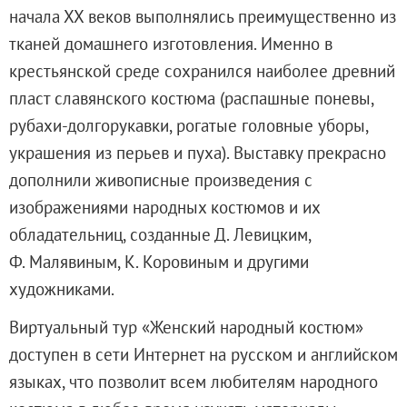
начала ХХ веков выполнялись преимущественно из
Филиал в Кемерово
тканей домашнего изготовления. Именно в
Клуб Друзей Русского музея
крестьянской среде сохранился наиболее древний
Партнеры и спонсоры
пласт славянского костюма (распашные поневы,
Культурно-просветительские и выставочные
рубахи-долгорукавки, рогатые головные уборы,
Ассоциация художественных музеев
украшения из перьев и пуха). Выставку прекрасно
Локальные нормативные акты
дополнили живописные произведения с
Уставные документы
изображениями народных костюмов и их
Закупки
обладательниц, созданные Д. Левицким,
Результаты проведения специальной о
Ф. Малявиным, К. Коровиным и другими
Аренда
художниками.
Противодействие терроризму
Противодействие коррупции
Виртуальный тур «Женский народный костюм»
Страницы памяти
доступен в сети Интернет на русском и английском
Коллекции
языках, что позволит всем любителям народного
Древнерусское искусство