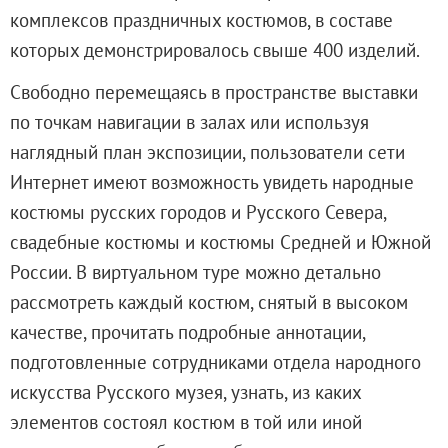
Адреса и часы работы
комплексов праздничных костюмов, в составе
О билетах, льготах и услугах
которых демонстрировалось свыше 400 изделий.
Правила покупки и возврата билетов
Свободно перемещаясь в пространстве выставки
Правила посещения музея
по точкам навигации в залах или используя
Высказать мнение / Сообщить о проблеме
наглядный план экспозиции, пользователи сети
Экскурсии
Интернет имеют возможность увидеть народные
Лекции и абонементы
костюмы русских городов и Русского Севера,
Лекторий
свадебные костюмы и костюмы Средней и Южной
Лекции
России. В виртуальном туре можно детально
Абонементы
рассмотреть каждый костюм, снятый в высоком
Доступный музей
качестве, прочитать подробные аннотации,
Программы и мероприятия
подготовленные сотрудниками отдела народного
Социально-культурные проекты
искусства Русского музея, узнать, из каких
Для СМИ
элементов состоял костюм в той или иной
О Музее