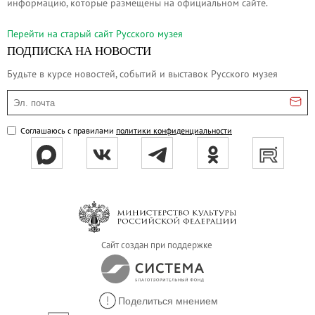
информацию, которые размещены на официальном сайте.
Онлайн-курсы «Лифт в будущее»
Перейти на cтарый сайт Русского музея
Современная наука и границы синтеза
ПОДПИСКА НА НОВОСТИ
Виртуальные коллекции
Будьте в курсе новостей, событий и выставок Русского музея
Виртуальные 3D туры по выставкам Русског
Эл. почта
Соглашаюсь с правилами
политики конфиденциальности
Сайт создан при поддержке
Поделиться мнением