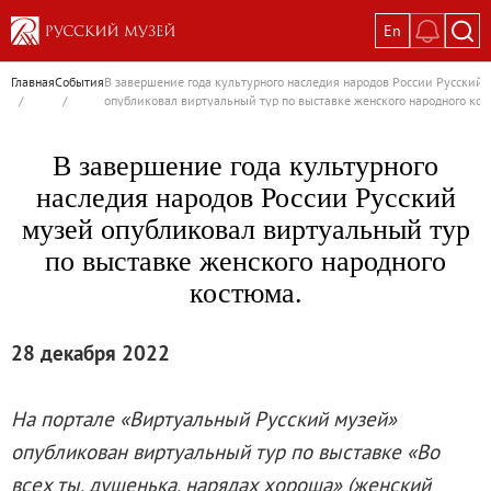
En
Выставки
Главная
События
В завершение года культурного наследия народов России Русский 
/
/
опубликовал виртуальный тур по выставке женского народного кос
Текущие выставки
Великая. Образ женщины в русском ис
В завершение года культурного
Пётр Кончаловский. Сад в цвету
наследия народов России Русский
Иван Шишкин. Русский лес
музей опубликовал виртуальный тур
Василий Тропинин
по выставке женского народного
Окрестности Санкт-Петербурга в гравюр
костюма.
Памяти Киры Владимировны Михайлово
Постоянные экспозиции
28 декабря 2022
Постоянная экспозиция «Наш Авангард
Русское искусство первой половины XI
На портале «Виртуальный Русский музей»
Древнерусское искусство ХII—XVII век
опубликован виртуальный тур по выставке «Во
Русское искусство XVIII века
всех ты, душенька, нарядах хороша» (женский