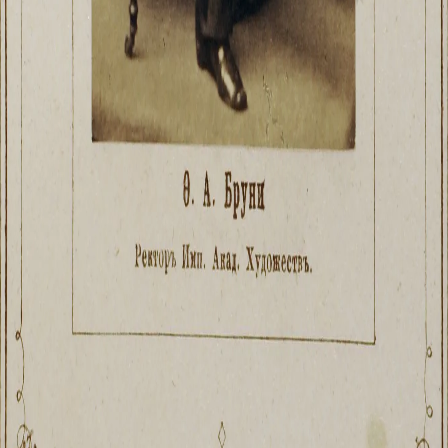
Филиал в Кемерово
Клуб Друзей Русского музея
Партнеры и спонсоры
Культурно-просветительские и выставочные
Ассоциация художественных музеев
Локальные нормативные акты
Уставные документы
Закупки
Результаты проведения специальной о
Аренда
Противодействие терроризму
Противодействие коррупции
Страницы памяти
Коллекции
Древнерусское искусство