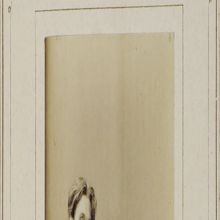
Русское искусство второй половины XI
Русское народное искусство XVII-XXI в
Будущие выставки
Выездные выставки
Садко
Михаил Нестеров
Архив выставок
Степан Эрьзя – скульптор мира. К 150
Эпоха Императора Александра III и её
Архип Куинджи. Иллюзия света
Русская традиция
Наш авангард
Фёдор Васильев. К 175-летию со дня 
Посетителям
Справочная информация