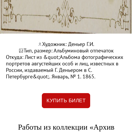
Живопись XVIII – первой половины XIX вв.
Живопись второй половины XIX века - начал
Скульптура XVIII – начала XX вв.
Скульптура XX – XXI вв.
Нумизматика
Художник: Деньер Г.И.
Гравюра
Тип, размер: Альбуминовый отпечаток
Откуда: Лист из &quot;Альбома фотографических
Рисунок
портретов августейших особ и лиц, известных в
Декоративно-прикладное искусство
России, издаваемый Г. Деньером в С.
Петербурге&quot;. Январь, № 1. 1865.
Народное искусство
Искусство новейших течений
Архив изображений
КУПИТЬ БИЛЕТ
Современная фотография
Дар Петера и Ирене Людвиг
Образование и наука
Работы из коллекции «Архив
Молодёжный совет