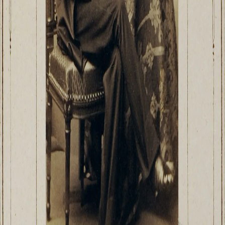
О музее
Генеральный директор
Дирекция
Дворцы и сады
Михайловский дворец
Корпус Бенуа
Михайловский (Инженерный) замок
Мраморный дворец
Строгановский дворец
Домик Петра I
Летний дворец Петра I
Летний сад
Михайловский сад
Западный павильон Михайловского за
Восточный павильон Михайловского за