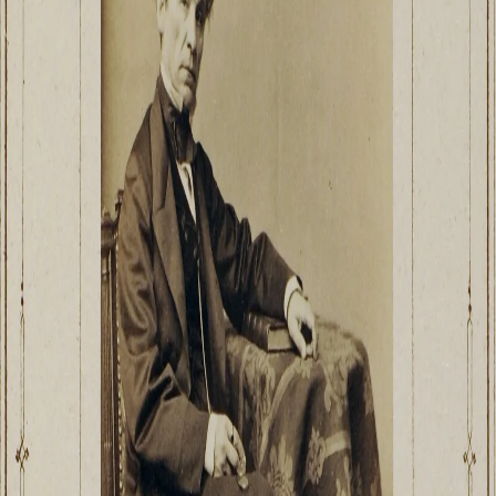
Адреса и часы работы
О билетах, льготах и услугах
Правила покупки и возврата билетов
Правила посещения музея
Высказать мнение / Сообщить о проблеме
Экскурсии
Лекции и абонементы
Лекторий
Лекции
Абонементы
Доступный музей
Программы и мероприятия
Социально-культурные проекты
Для СМИ
О Музее