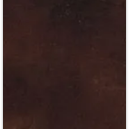
Научные каталоги собрания
Научные сборники
Буклеты
Ежегодные отчеты
Служба регионального развития Русского му
Лекции и абонементы
Лекторий
Лекции
Абонементы
Реставрация
Открытая реставрация шедевров Григория 
Детям
События
Искусство и технологии
Онлайн-курсы «Лифт в будущее»