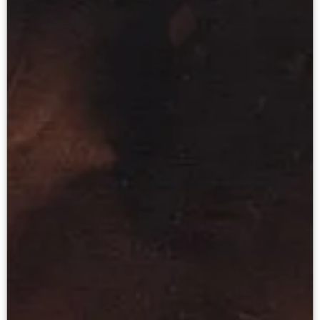
Живопись второй половины XIX века - начал
Скульптура XVIII – начала XX вв.
Скульптура XX – XXI вв.
Нумизматика
Гравюра
Рисунок
Декоративно-прикладное искусство
Народное искусство
Искусство новейших течений
Архив изображений
Современная фотография
Дар Петера и Ирене Людвиг
Образование и наука
Молодёжный совет
Каталоги и альбомы