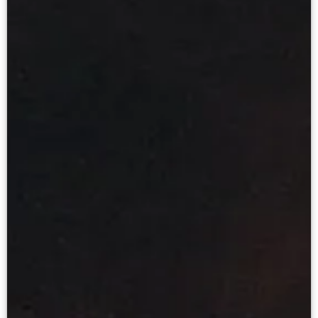
Клуб Друзей Русского музея
Партнеры и спонсоры
Культурно-просветительские и выставочные
Ассоциация художественных музеев
Локальные нормативные акты
Уставные документы
Закупки
Результаты проведения специальной о
Аренда
Противодействие терроризму
Противодействие коррупции
Страницы памяти
Коллекции
Древнерусское искусство
Живопись XVIII – первой половины XIX вв.