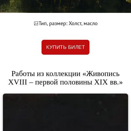
Генеральный директор
Дирекция
Дворцы и сады
Тип, размер: Холст, масло
Михайловский дворец
Корпус Бенуа
КУПИТЬ БИЛЕТ
Михайловский (Инженерный) замок
Мраморный дворец
Строгановский дворец
Работы из коллекции «Живопись
Домик Петра I
XVIII – первой половины XIX вв.»
Летний дворец Петра I
Летний сад
Михайловский сад
Западный павильон Михайловского за
Восточный павильон Михайловского за
Филиал в Кемерово