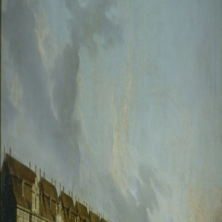
Русское искусство второй половины XI
Русское народное искусство XVII-XXI в
Будущие выставки
Выездные выставки
Садко
Михаил Нестеров
Архив выставок
Степан Эрьзя – скульптор мира. К 150
Эпоха Императора Александра III и её
Архип Куинджи. Иллюзия света
Русская традиция
Наш авангард
Фёдор Васильев. К 175-летию со дня 
Посетителям
Справочная информация