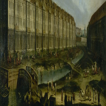
Адреса и часы работы
О билетах, льготах и услугах
Правила покупки и возврата билетов
Высказать мнение / Сообщить о проблеме
Экскурсии
Лекции и абонементы
Лекторий
Лекции
Абонементы
Доступный музей
Программы и мероприятия
Социально-культурные проекты
Для СМИ
О Музее
О музее