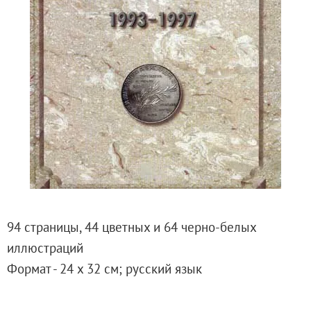
Русское искусство второй половины XI
Русское народное искусство XVII-XXI в
Будущие выставки
Выездные выставки
Садко
Михаил Нестеров
Архив выставок
Степан Эрьзя – скульптор мира. К 150
Эпоха Императора Александра III и её
Архип Куинджи. Иллюзия света
Русская традиция
94 страницы, 44 цветных и 64 черно-белых
Наш авангард
иллюстраций
Фёдор Васильев. К 175-летию со дня 
Формат - 24 х 32 см; русский язык
Посетителям
Справочная информация