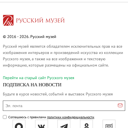
Адреса и часы работы
О билетах, льготах и услугах
Правила покупки и возврата билетов
Правила посещения музея
© 2016 - 2026. Русский музей
Высказать мнение / Сообщить о проблеме
Экскурсии
Русский музей является обладателем исключительных прав на все
изображения интерьеров и произведений искусства из коллекции
Лекции и абонементы
Русского музея, а также на все изображения и текстовую
Лекторий
информацию, которые размещены на официальном сайте.
Лекции
Перейти на cтарый сайт Русского музея
Абонементы
ПОДПИСКА НА НОВОСТИ
Доступный музей
Будьте в курсе новостей, событий и выставок Русского музея
Программы и мероприятия
Эл. почта
Социально-культурные проекты
Для СМИ
Соглашаюсь с правилами
политики конфиденциальности
О Музее