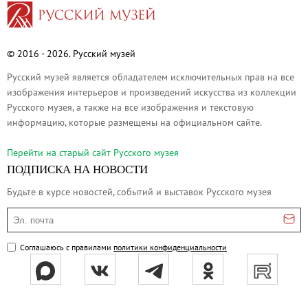
О музее
Генеральный директор
Дирекция
© 2016 - 2026. Русский музей
Дворцы и сады
Русский музей является обладателем исключительных прав на все
Михайловский дворец
изображения интерьеров и произведений искусства из коллекции
Русского музея, а также на все изображения и текстовую
Корпус Бенуа
информацию, которые размещены на официальном сайте.
Михайловский (Инженерный) замок
Перейти на cтарый сайт Русского музея
Мраморный дворец
ПОДПИСКА НА НОВОСТИ
Строгановский дворец
Будьте в курсе новостей, событий и выставок Русского музея
Домик Петра I
Эл. почта
Летний дворец Петра I
Летний сад
Соглашаюсь с правилами
политики конфиденциальности
Михайловский сад
Западный павильон Михайловского за
Восточный павильон Михайловского за