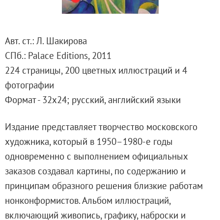
Русское искусство второй половины XI
Русское народное искусство XVII-XXI в
Будущие выставки
Авт. ст.: Л. Шакирова
Выездные выставки
CПб.: Palace Editions, 2011
Садко
224 страницы, 200 цветных иллюстраций и 4
Михаил Нестеров
фотографии
Архив выставок
Формат - 32х24; русский, английский языки
Степан Эрьзя – скульптор мира. К 150
Эпоха Императора Александра III и её
Издание представляет творчество московского
Архип Куинджи. Иллюзия света
художника, который в 1950–1980-е годы
Русская традиция
одновременно с выполнением официальных
Наш авангард
заказов создавал картины, по содержанию и
Фёдор Васильев. К 175-летию со дня 
принципам образного решения близкие работам
Посетителям
нонконформистов. Альбом иллюстраций,
Справочная информация
включающий живопись, графику, наброски и