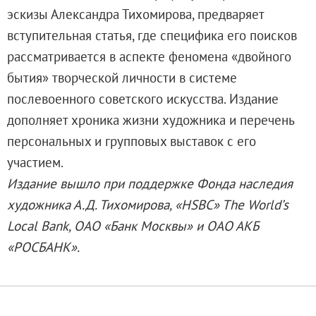
Адреса и часы работы
эскизы Александра Тихомирова, предваряет
О билетах, льготах и услугах
вступительная статья, где специфика его поисков
Правила покупки и возврата билетов
рассматривается в аспекте феномена «двойного
Правила посещения музея
бытия» творческой личности в системе
Высказать мнение / Сообщить о проблеме
послевоенного советского искусства. Издание
Экскурсии
дополняет хроника жизни художника и перечень
Лекции и абонементы
персональных и групповых выставок с его
Лекторий
участием.
Лекции
Издание вышло при поддержке Фонда наследия
Абонементы
художника А.Д. Тихомирова, «HSBC» The World’s
Доступный музей
Local Bank, ОАО «Банк Москвы» и ОАО АКБ
Программы и мероприятия
«РОСБАНК».
Социально-культурные проекты
Для СМИ
О Музее